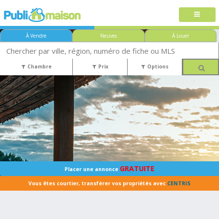
À Vendre
Neuves
À Louer
Chambre
Prix
Options
GRATUITE
Placer une annonce
Vous êtes courtier, transférer vos propriétés avec
CENTRIS