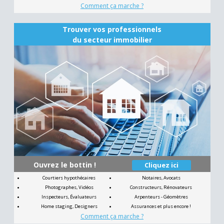
Comment ça marche ?
Trouver vos professionnels
du secteur immobilier
Ouvrez le bottin !
Cliquez ici
Courtiers hypothécaires
Notaires, Avocats
Photographes, Vidéos
Constructeurs, Rénovateurs
Inspecteurs, Évaluateurs
Arpenteurs - Géomètres
Home staging, Designers
Assurances et plus encore !
Comment ça marche ?