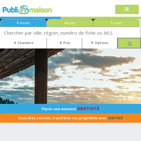
À Vendre
Neuves
À Louer
Chambre
Prix
Options
GRATUITE
Placer une annonce
Vous êtes courtier, transférer vos propriétés avec
CENTRIS