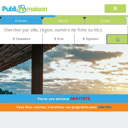
À Vendre
Neuves
À Louer
Chambre
Prix
Options
GRATUITE
Placer une annonce
Vous êtes courtier, transférer vos propriétés avec
CENTRIS