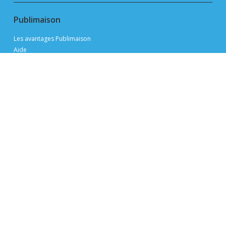
Publimaison
Les avantages Publimaison
Aide
FAQ
Politique de confidentialité
Conditions d'utilisation
Devenir annonceur
Plan du site
Navigation
Évaluer ma propriété
Visites libres
Trouver un courtier immobilier
Trouver un conseiller hypothécaire
Ressources et support
Trucs et actuces pour vendre
Trucs et astuces pour acheter
Mon profil