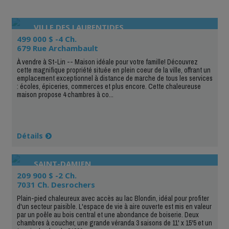
VILLE DES LAURENTIDES
499 000 $ -4 Ch.
679 Rue Archambault
À vendre à St-Lin -- Maison idéale pour votre famille! Découvrez
cette magnifique propriété située en plein coeur de la ville, offrant un
emplacement exceptionnel à distance de marche de tous les services
: écoles, épiceries, commerces et plus encore. Cette chaleureuse
maison propose 4 chambres à co...
Détails
SAINT-DAMIEN
209 900 $ -2 Ch.
7031 Ch. Desrochers
Plain-pied chaleureux avec accès au lac Blondin, idéal pour profiter
d'un secteur paisible. L'espace de vie à aire ouverte est mis en valeur
par un poêle au bois central et une abondance de boiserie. Deux
chambres à coucher, une grande véranda 3 saisons de 11' x 15'5 et un