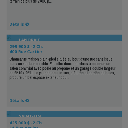
terrain de plus de 24000 p...
Détails
LANORAIE
299 900 $ -2 Ch.
400 Rue Cartier
Charmante maison plain-pied située au bout d'une rue sans issue
dans un secteur paisible. Elle offre deux chambres à coucher, un
salon convivial avec poêle au propane et un garage double largeur
de 22'10 x 22'11. La grande cour intime, clôturée et bordée de haies,
procure un bel espace extérieur pou...
Détails
SAINT-LIN
425 000 $ -2 Ch.
11 Rue Xavier