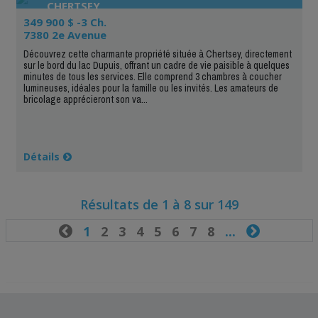
CHERTSEY
349 900 $ -3 Ch.
7380 2e Avenue
Découvrez cette charmante propriété située à Chertsey, directement
sur le bord du lac Dupuis, offrant un cadre de vie paisible à quelques
minutes de tous les services. Elle comprend 3 chambres à coucher
lumineuses, idéales pour la famille ou les invités. Les amateurs de
bricolage apprécieront son va...
Détails
Résultats de 1 à 8 sur 149

1
2
3
4
5
6
7
8
...
