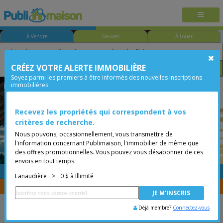
À Vendre
Neuves
À Louer
CRÉEZ VOTRE ALERTE IMMOBILIÈRE
Chambre
Prix
Options
Soyez parmi les premiers à être informés des nouvelles inscriptions
immobilières
Saint-Jean-de-Matha
Lanaudière
Moins de 0$
Bungalow
Recevez les propriétés qui correspondent à vos
critères de recherche.
Nous pouvons, occasionnellement, vous transmettre de
l'information concernant Publimaison, l'immobilier de même que
des offres promotionnelles. Vous pouvez vous désabonner de ces
envois en tout temps.
GRATUITE
Placer une annonce
Lanaudière
>
0 $ à Illimité
Vous êtes courtier, transférer vos propriétés avec
CENTRIS
Déjà membre?
Connectez-vous