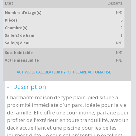
État
Existante
Nombre d'étage(s)
N/D
Pièces
8
Chambre(s)
2
Salle(s) de bain
1
Salle(s) d'eau
N/D
Sup. habitable
N/D
Votre mensualité
N/D
ACTIVER LE CALCULATEUR HYPOTHÉCAIRE AUTOMATISÉ
Description
Charmante maison de type plain-pied située à
proximité immédiate d'un parc, idéale pour la vie
de famille. Elle offre une cour intime, parfaite pour
profiter de l'extérieur en toute tranquillité, avec un
deck accueillant et une piscine pour les belles
journées d'été. Le sous-sol présente un excellent