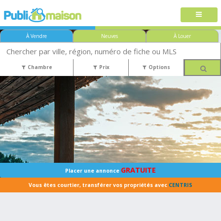
À Vendre
Neuves
À Louer
Chambre
Prix
Options
GRATUITE
Placer une annonce
Vous êtes courtier, transférer vos propriétés avec
CENTRIS