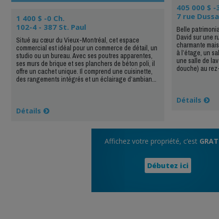
405 000 $ -
7 rue Dussa
1 400 $ -0 Ch.
102-4 - 387 St. Paul
Belle patrimoni
David sur une ru
Situé au cœur du Vieux-Montréal, cet espace
charmante maiso
commercial est idéal pour un commerce de détail, un
à l’étage, un sa
studio ou un bureau. Avec ses poutres apparentes,
une salle de la
ses murs de brique et ses planchers de béton poli, il
douche) au rez-
offre un cachet unique. Il comprend une cuisinette,
des rangements intégrés et un éclairage d’ambian...
Détails
Détails
Affichez votre propriété, c’est
GRAT
Débutez ici