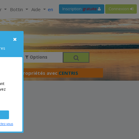
ir
Bottin
Aide
en
Inscription
gratuite
Connexion
res
Options
férer vos propriétés avec
CENTRIS
ant
vez
ctez-vous