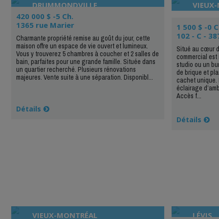
DRUMMONDVILLE
VIEUX
420 000 $ -5 Ch.
1365 rue Marier
1 500 $ -0 C
102 - C - 38
Charmante propriété remise au goût du jour, cette
maison offre un espace de vie ouvert et lumineux.
Situé au cœur d
Vous y trouverez 5 chambres à coucher et 2 salles de
commercial est 
bain, parfaites pour une grande famille. Située dans
studio ou un bu
un quartier recherché. Plusieurs rénovations
de brique et pl
majeures. Vente suite à une séparation. Disponibl...
cachet unique. 
éclairage d’amb
Accès f...
Détails
Détails
VIEUX-MONTRÉAL
LÉVIS