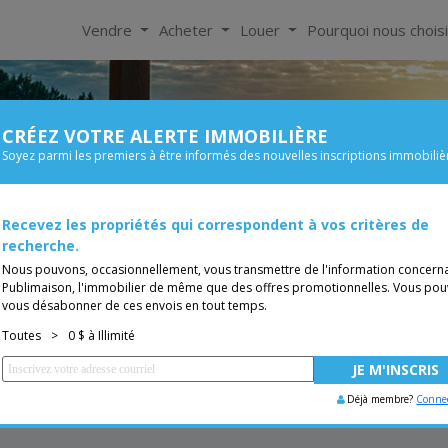
Vendre
Acheter
Louer
Pourquoi nous chois
CRÉEZ VOTRE ALERTE IMMOBILIÈRE
À Louer
Soyez parmi les premiers à être informés des nouvelles inscriptions immobiliè
Chambre
Prix
Recevez les propriétés qui correspondent à vos critères de
TUITE
Vous êtes courtier, trans
recherche.
Nous pouvons, occasionnellement, vous transmettre de l'information concern
Publimaison, l'immobilier de même que des offres promotionnelles. Vous pou
vous désabonner de ces envois en tout temps.
Toutes
>
0 $ à Illimité
Déjà membre?
Conne