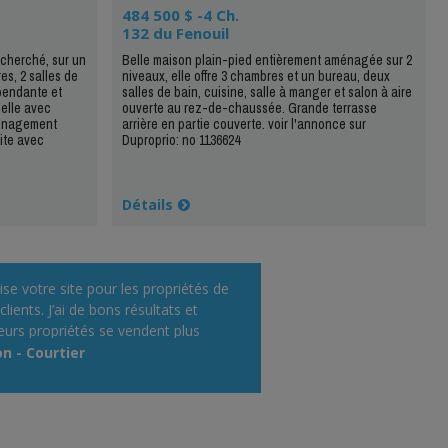
484 500 $ -4 Ch.
132 du Fenouil
cherché, sur un
Belle maison plain-pied entièrement aménagée sur 2
es, 2 salles de
niveaux, elle offre 3 chambres et un bureau, deux
pendante et
salles de bain, cuisine, salle à manger et salon à aire
elle avec
ouverte au rez-de-chaussée. Grande terrasse
ménagement
arrière en partie couverte. voir l'annonce sur
ite avec
Duproprio: no 1136624
Détails
ilise votre site pour les propriétés de
lients. J’ai de bons résultats et
eurs propriétés se vendent plus
dement !»
n - Courtier