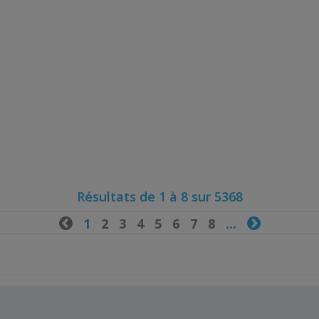
Résultats de 1 à 8 sur 5368

1
2
3
4
5
6
7
8
...
