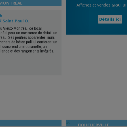
-MONTRÉAL
Affichez et vendez
GRATU
h.
Détails ici
7 Saint Paul O.
u Vieux-Montréal, ce local
idéal pour un commerce de détail, un
reau. Ses poutres apparentes, murs
anchers de béton poli lui confèrent un
Il comprend une cuisinette, un
iance et des rangements intégrés.
BOUCHERVILLE