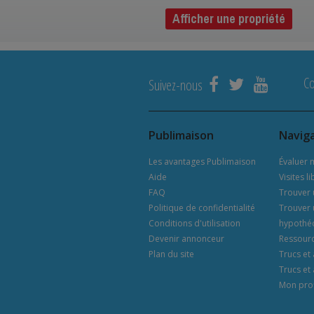
Afficher une propriété
C
Suivez-nous
Publimaison
Navig
Les avantages Publimaison
Évaluer 
Aide
Visites l
FAQ
Trouver 
Politique de confidentialité
Trouver 
Conditions d'utilisation
hypothéc
Devenir annonceur
Ressourc
Plan du site
Trucs et
Trucs et
Mon prof