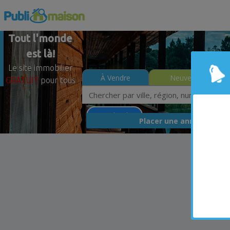
Tout l'monde
est là!
Le site immobilier
À Vendre
Neuves
GRATUIT
pour tous
Moins de 0$
GRA
Placer une annonce