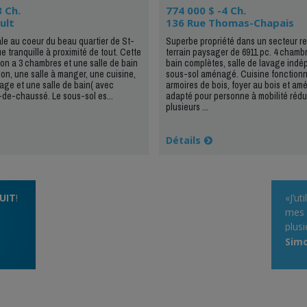
3 Ch.
774 000 $ -4 Ch.
ult
136 Rue Thomas-Chapais
ale au coeur du beau quartier de St-
Superbe propriété dans un secteur re
e tranquille à proximité de tout. Cette
terrain paysager de 6911 pc. 4 chambr
n a 3 chambres et une salle de bain
bain complètes, salle de lavage indé
lon, une salle à manger, une cuisine,
sous-sol aménagé. Cuisine fonctionn
vage et une salle de bain( avec
armoires de bois, foyer au bois et a
de-chaussé. Le sous-sol es...
adapté pour personne à mobilité rédu
plusieurs ...
Détails
UIT
!
«J’ut
mes c
plusi
rapi
Simo