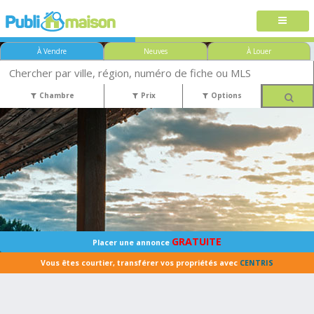
À Vendre
Neuves
À Louer
Chambre
Prix
Options
GRATUITE
Placer une annonce
Vous êtes courtier, transférer vos propriétés avec
CENTRIS