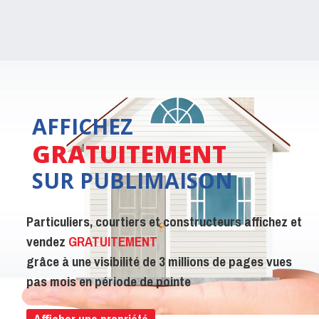
AFFICHEZ
GRATUITEMENT
SUR PUBLIMAISON
Particuliers, courtiers et constructeurs affichez et
vendez
GRATUITEMENT
grâce à une visibilité de 3 millions de pages vues
pas mois en période de pointe