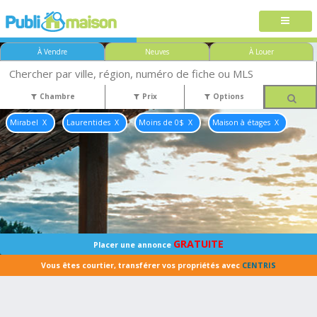
À Vendre
Neuves
À Louer
Chambre
Prix
Options
Mirabel
Laurentides
Moins de 0$
Maison à étages
GRATUITE
Placer une annonce
Vous êtes courtier, transférer vos propriétés avec
CENTRIS