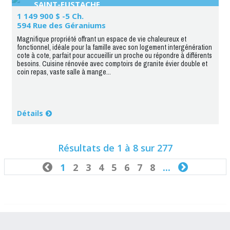
SAINT-EUSTACHE
1 149 900 $ -5 Ch.
594 Rue des Géraniums
Magnifique propriété offrant un espace de vie chaleureux et
fonctionnel, idéale pour la famille avec son logement intergénération
cote à cote, parfait pour accueillir un proche ou répondre à différents
besoins. Cuisine rénovée avec comptoirs de granite évier double et
coin repas, vaste salle à mange...
Détails
Résultats de 1 à 8 sur 277

1
2
3
4
5
6
7
8
...
