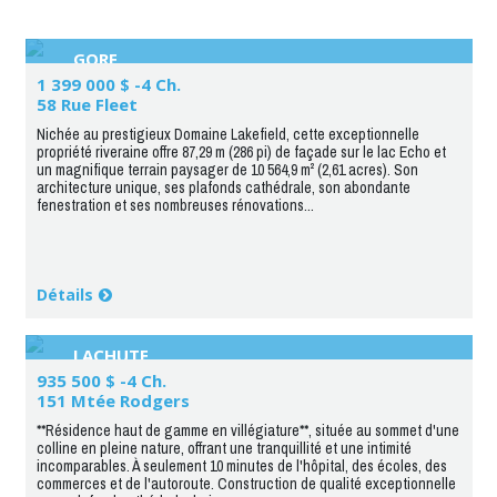
GORE
1 399 000 $ -4 Ch.
58 Rue Fleet
Nichée au prestigieux Domaine Lakefield, cette exceptionnelle
propriété riveraine offre 87,29 m (286 pi) de façade sur le lac Echo et
un magnifique terrain paysager de 10 564,9 m² (2,61 acres). Son
architecture unique, ses plafonds cathédrale, son abondante
fenestration et ses nombreuses rénovations...
Détails
LACHUTE
935 500 $ -4 Ch.
151 Mtée Rodgers
**Résidence haut de gamme en villégiature**, située au sommet d'une
colline en pleine nature, offrant une tranquillité et une intimité
incomparables. À seulement 10 minutes de l'hôpital, des écoles, des
commerces et de l'autoroute. Construction de qualité exceptionnelle