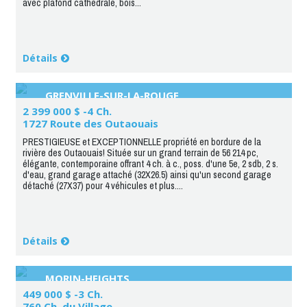
avec plafond cathédrale, bois...
Détails
GRENVILLE-SUR-LA-ROUGE
2 399 000 $ -4 Ch.
1727 Route des Outaouais
PRESTIGIEUSE et EXCEPTIONNELLE propriété en bordure de la
rivière des Outaouais! Située sur un grand terrain de 56 214 pc,
élégante, contemporaine offrant 4 ch. à c., poss. d'une 5e, 2 sdb, 2 s.
d'eau, grand garage attaché (32X26.5) ainsi qu'un second garage
détaché (27X37) pour 4 véhicules et plus....
Détails
MORIN-HEIGHTS
449 000 $ -3 Ch.
760 Ch. du Village