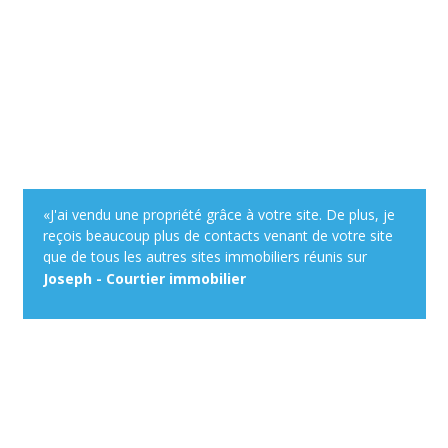
«J'ai vendu une propriété grâce à votre site. De plus, je
reçois beaucoup plus de contacts venant de votre site
que de tous les autres sites immobiliers réunis sur
lequel je m'annonce comme courtier. Votre système
Joseph - Courtier immobilier
d'alertes immobilières est très efficace.»