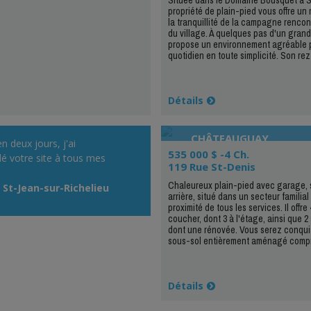
propriété de plain-pied vous offre un
la tranquillité de la campagne rencont
du village. À quelques pas d'un grand 
propose un environnement agréable p
quotidien en toute simplicité. Son rez
Détails
CHÂTEAUGUAY
en deux jours, j'ai
535 000 $ -4 Ch.
 votre site à tous mes
119 Rue St-Denis
Chaleureux plain-pied avec garage, 
St-Jean-sur-Richelieu
arrière, situé dans un secteur familia
proximité de tous les services. Il offr
coucher, dont 3 à l'étage, ainsi que 2 
dont une rénovée. Vous serez conquis
sous-sol entièrement aménagé compr
Détails