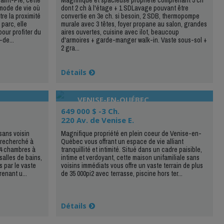
 mode de vie où
dont 2 ch à l'étage + 1 SDLavage pouvant être
re la proximité
convertie en 3e ch. si besoin, 2 SDB, thermopompe
parc, elle
murale avec 3 têtes, foyer propane au salon, grandes
our profiter du
aires ouvertes, cuisine avec ilot, beaucoup
-de...
d'armoires + garde-manger walk-in. Vaste sous-sol +
2 gra...
Détails
VENISE-EN-QUÉBEC
649 000 $ -3 Ch.
220 Av. de Venise E.
sans voisin
Magnifique propriété en plein coeur de Venise-en-
l recherché à
Québec vous offrant un espace de vie alliant
e 4 chambres à
tranquillité et intimité. Situé dans un cadre paisible,
salles de bains,
intime et verdoyant, cette maison unifamiliale sans
 par le vaste
voisins immédiats vous offre un vaste terrain de plus
enant u...
de 35 000pi2 avec terrasse, piscine hors ter...
Détails