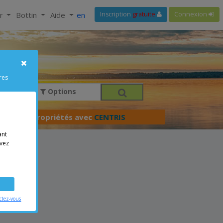
ir
Bottin
Aide
en
Inscription
gratuite
Connexion
res
Options
férer vos propriétés avec
CENTRIS
ant
vez
ctez-vous