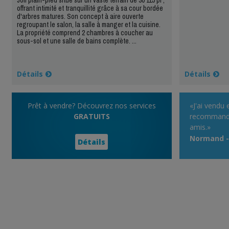
offrant intimité et tranquillité grâce à sa cour bordée
d'arbres matures. Son concept à aire ouverte
regroupant le salon, la salle à manger et la cuisine.
La propriété comprend 2 chambres à coucher au
sous-sol et une salle de bains complète. ...
Détails
Détails
Prêt à vendre? Découvrez nos services
«J'ai vendu 
GRATUITS
recommandé
amis.»
Normand - 
Détails