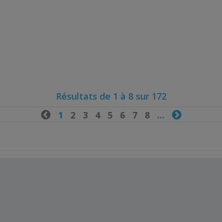
Résultats de 1 à 8 sur 172

1
2
3
4
5
6
7
8
...
