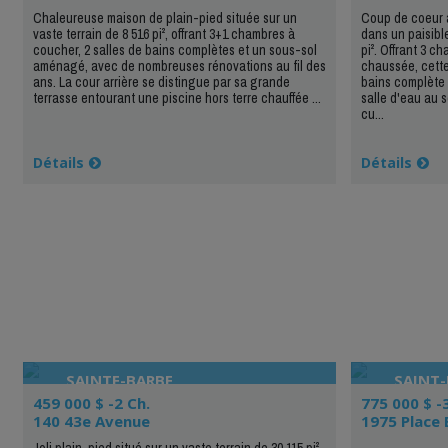
Chaleureuse maison de plain-pied située sur un
Coup de coeur a
vaste terrain de 8 516 pi², offrant 3+1 chambres à
dans un paisible
coucher, 2 salles de bains complètes et un sous-sol
pi². Offrant 3 
aménagé, avec de nombreuses rénovations au fil des
chaussée, cette
ans. La cour arrière se distingue par sa grande
bains complète 
terrasse entourant une piscine hors terre chauffée ...
salle d'eau au 
cu...
Détails
Détails
SAINTE-BARBE
SAINT
459 000 $ -2 Ch.
775 000 $ -
140 43e Avenue
1975 Place
Joli plain-pied situé sur un vaste terrain de 30 115 pi²,