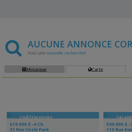
AUCUNE ANNONCE COR
Voici une
nouvelle recherche!
Mosaïque
Carte


CHÂTEAUGUAY
SALABE
619 000 $ -4 Ch.
549 000 $ -
31 Rue Circle Park
115 Rue Ew