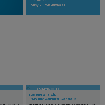
Susy - Trois-Rivières
SAINTE-JULIE
825 000 $ -5 Ch.
1945 Rue Adélard-Godbout
aint-Pie, cette
Magnifique et spacieuse propriété comprenant 5 ch