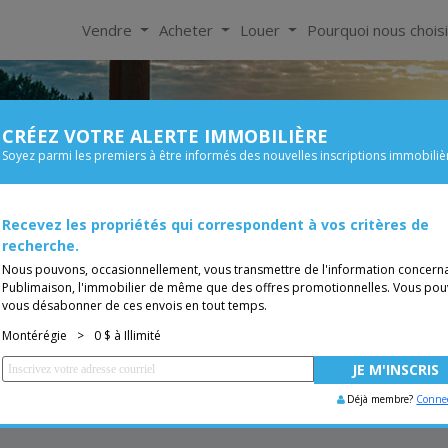
Vendre
Acheter
Louer
Pourquoi nous chois
CRÉEZ VOTRE ALERTE IMMOBILIÈRE
À Louer
Soyez parmi les premiers à être informés des nouvelles inscriptions immobiliè
Chambre
Prix
s de 0$
Recevez les propriétés qui correspondent à vos critères de
Bungalow
TUITE
Vous êtes courtier, trans
recherche.
Nous pouvons, occasionnellement, vous transmettre de l'information concern
Publimaison, l'immobilier de même que des offres promotionnelles. Vous pou
vous désabonner de ces envois en tout temps.
Montérégie
>
0 $ à Illimité
Déjà membre?
Conne