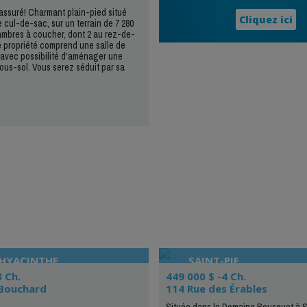
ssuré! Charmant plain-pied situé
Cliquez ici
 cul-de-sac, sur un terrain de 7 280
chambres à coucher, dont 2 au rez-de-
 propriété comprend une salle de
avec possibilité d'aménager une
sous-sol. Vous serez séduit par sa
-HYACINTHE
SAINT-PIE
3 Ch.
449 000 $ -4 Ch.
 Bouchard
114 Rue des Érables
Située dans le Domaine Bousquet à S