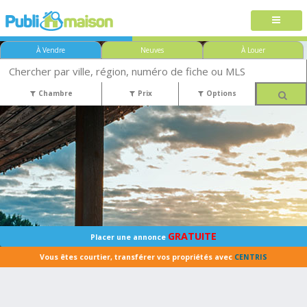
À Vendre
Neuves
À Louer
Chambre
Prix
Options
GRATUITE
Placer une annonce
Vous êtes courtier, transférer vos propriétés avec
CENTRIS