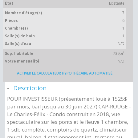
État
Existante
Nombre d'étage(s)
7
Pièces
6
Chambre(s)
1
Salle(s) de bain
1
Salle(s) d'eau
N/D
2
Sup. habitable
739pi
Votre mensualité
N/D
ACTIVER LE CALCULATEUR HYPOTHÉCAIRE AUTOMATISÉ
Description
POUR INVESTISSEUR (présentement loué à 1525$
par mois, bail jusqu'au 30 juin 2027) CAP-ROUGE -
Le Charles-Félix - Condo construit en 2018, vue
spectaculaire sur les ponts et le fleuve 1 chambre,
1 sdb complète, comptoirs de quartz, climatiseur
mural, balcon, 1 stationnement int., terrasse au