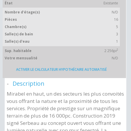
État
Existante
Nombre d'étage(s)
N/D
Pièces
16
Chambre(s)
5
Salle(s) de bain
3
Salle(s) d'eau
1
2
Sup. habitable
2 256pi
Votre mensualité
N/D
ACTIVER LE CALCULATEUR HYPOTHÉCAIRE AUTOMATISÉ
Description
Mirabel en haut, un des secteurs les plus convoités
vous offrant la nature et la proximité de tous les
services. Propriété de prestige sur un magnifique
terrain de plus de 16 000pc. Construction 2019
signé Serbeau au concept ouvert vous offrant une
lumière naturelle avec son mur fenestré. La