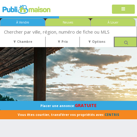
À Vendre
Neuves
À Louer
Chambre
Prix
Options
GRATUITE
Placer une annonce
Vous êtes courtier, transférer vos propriétés avec
CENTRIS