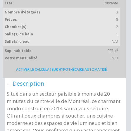
État
Existante
Nombre d'étage(s)
3
Pièces
8
Chambre(s)
2
Salle(s) de bain
1
Salle(s) d'eau
N/D
2
Sup. habitable
907pi
Votre mensualité
N/D
ACTIVER LE CALCULATEUR HYPOTHÉCAIRE AUTOMATISÉ
Description
Situé dans un secteur paisible à moins de 20
minutes du centre-ville de Montréal, ce charmant
condo construit en 2014 saura vous séduire.
Offrant deux chambres à coucher, une cuisine
moderne et des espaces de vie lumineux et bien
aménagés. Vous profiterez d'un vaste rangement