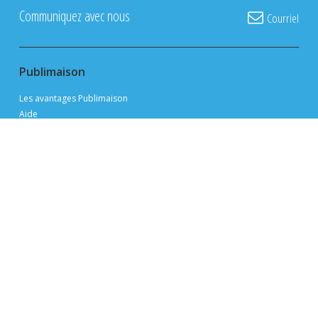
Communiquez avec nous
Courriel
Publimaison
Les avantages Publimaison
Aide
FAQ
Politique de confidentialité
Conditions d'utilisation
Devenir annonceur
Plan du site
Navigation
Évaluer ma propriété
Visites libres
Trouver un courtier immobilier
Trouver un conseiller hypothécaire
Ressources et support