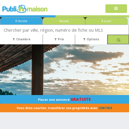
À Vendre
Neuves
À Louer
Chambre
Prix
Options
GRATUITE
Placer une annonce
Vous êtes courtier, transférer vos propriétés avec
CENTRIS