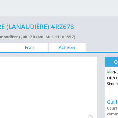
 (LANAUDIÈRE) #RZ678
Lanaudière) J0K1Z0 (No. MLS 11183557)
Frais
Acheter
C
Guil
Courti
comme