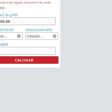
mettre de virgule, de point ni de cents.
 000
nt du prêt
'intérêt
Amortissement
alité