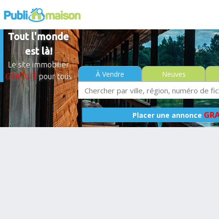
Tout l'monde
est là!
Le site immobilier
À Vendre
Neuves
GRATUIT
pour tous
GRA
Placer une annonce