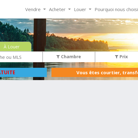
Vendre
Acheter
Louer
Pourquoi nous chois
À Louer
Chambre
Prix
TUITE
Vous êtes courtier, trans