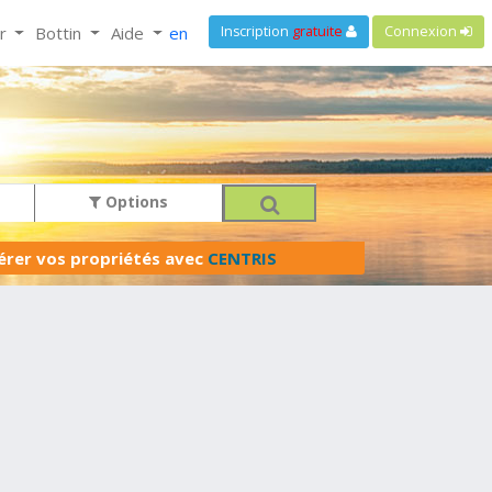
ir
Bottin
Aide
en
Inscription
gratuite
Connexion
Options
férer vos propriétés avec
CENTRIS