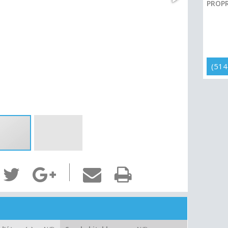
PROPR
(514