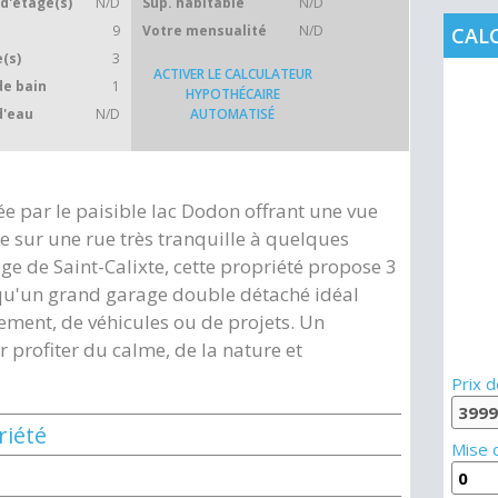
d'étage(s)
N/D
Sup. habitable
N/D
9
Votre mensualité
N/D
CAL
(s)
3
ACTIVER LE CALCULATEUR
de bain
1
HYPOTHÉCAIRE
d'eau
N/D
AUTOMATISÉ
 par le paisible lac Dodon offrant une vue
e sur une rue très tranquille à quelques
ge de Saint-Calixte, cette propriété propose 3
qu'un grand garage double détaché idéal
ment, de véhicules ou de projets. Un
 profiter du calme, de la nature et
Prix d
riété
Mise 