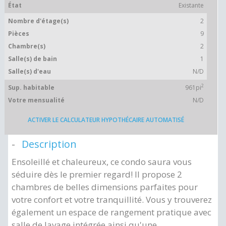
État
Existante
Nombre d'étage(s)
2
Pièces
9
Chambre(s)
2
Salle(s) de bain
1
Salle(s) d'eau
N/D
2
Sup. habitable
961pi
Votre mensualité
N/D
ACTIVER LE CALCULATEUR HYPOTHÉCAIRE AUTOMATISÉ
Description
Ensoleillé et chaleureux, ce condo saura vous
séduire dès le premier regard! Il propose 2
chambres de belles dimensions parfaites pour
votre confort et votre tranquillité. Vous y trouverez
également un espace de rangement pratique avec
salle de lavage intégrée ainsi qu'une