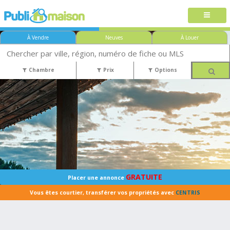
À Vendre
Neuves
À Louer
Chambre
Prix
Options
GRATUITE
Placer une annonce
Vous êtes courtier, transférer vos propriétés avec
CENTRIS