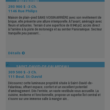
CHICOUTIMI
293 900 $ -3 Ch.
1146 Rue Philips
Maison de plain-pied SANS VOISIN ARRIÈRE avec son revêtement de
brique, elle présente une allure intemporelle. À l'avant, aménagé avec
fleurs et arbustes. Terrain d une superficie de 8 940 pi2, accès direct
à l'arrière à la piste de motoneige et au sentier Panoramique. Secteur
tranquille peu passant...
Détails
SAINT-DAVID-DE-FALARDEAU
309 500 $ -3 Ch.
111 Boul. St-David
Découvrez cette lumineuse propriété située à Saint-David-de-
Falardeau, offrant espace, confort et un excellent potentiel
d'aménagement. Dès l'entrée, un vaste vestibule vous accueille. La
cuisine, moderne et fonctionnelle, propose un superbe îlot central et
s'ouvre sur une immense salle à manger ain...