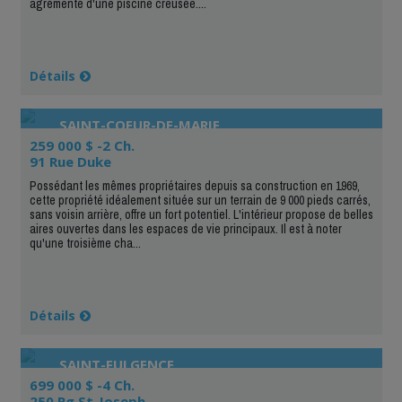
agrémenté d'une piscine creusée....
Détails
SAINT-COEUR-DE-MARIE
259 000 $ -2 Ch.
91 Rue Duke
Possédant les mêmes propriétaires depuis sa construction en 1969,
cette propriété idéalement située sur un terrain de 9 000 pieds carrés,
sans voisin arrière, offre un fort potentiel. L'intérieur propose de belles
aires ouvertes dans les espaces de vie principaux. Il est à noter
qu'une troisième cha...
Détails
SAINT-FULGENCE
699 000 $ -4 Ch.
250 Rg St-Joseph