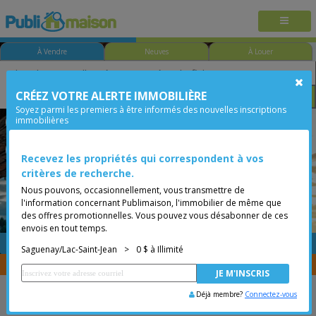
À Vendre
Neuves
À Louer
CRÉEZ VOTRE ALERTE IMMOBILIÈRE
Chambre
Prix
Options
Soyez parmi les premiers à être informés des nouvelles inscriptions
immobilières
Saint-Honoré
Saguenay/Lac-Saint-Jean
Moins de 0$
Bungalow
Recevez les propriétés qui correspondent à vos
critères de recherche.
Nous pouvons, occasionnellement, vous transmettre de
l'information concernant Publimaison, l'immobilier de même que
des offres promotionnelles. Vous pouvez vous désabonner de ces
envois en tout temps.
GRATUITE
Placer une annonce
Saguenay/Lac-Saint-Jean
>
0 $ à Illimité
Vous êtes courtier, transférer vos propriétés avec
CENTRIS
Déjà membre?
Connectez-vous