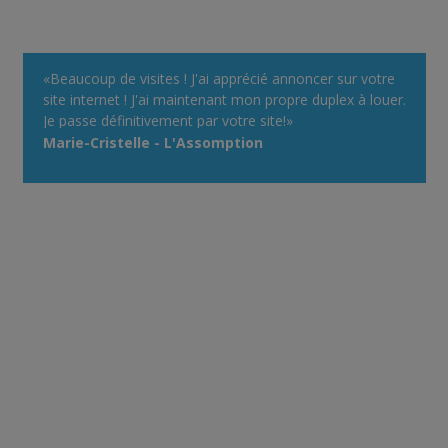
«Beaucoup de visites ! J'ai apprécié annoncer sur votre
site internet ! J'ai maintenant mon propre duplex à louer.
Je passe définitivement par votre site!»
Marie-Cristelle - L'Assomption