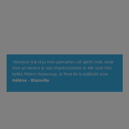
«Bonjour !J'ai reçu mes pancartes cet après midi, wow
tout un service je suis impressionnée et elle sont très
belles !!!Merci beaucoup, je ferai de la publicité pour
votre site devant mon chalet, avec plaisir !Bonne
Hélène - Blainville
journée !»