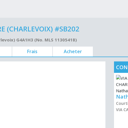
 (CHARLEVOIX) #SB202
rlevoix) G4A1H3 (No. MLS 11305418)
Frais
Acheter
CON
Nath
Courti
VIA C