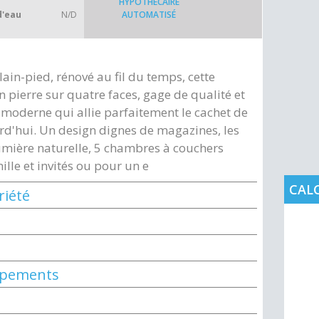
HYPOTHÉCAIRE
d'eau
N/D
AUTOMATISÉ
in-pied, rénové au fil du temps, cette
 pierre sur quatre faces, gage de qualité et
 moderne qui allie parfaitement le cachet de
urd'hui. Un design dignes de magazines, les
umière naturelle, 5 chambres à couchers
ille et invités ou pour un e
CAL
riété
uipements