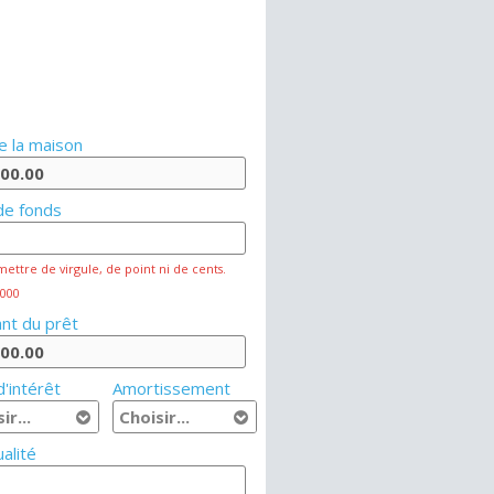
e la maison
de fonds
mettre de virgule, de point ni de cents.
 000
nt du prêt
'intérêt
Amortissement
alité