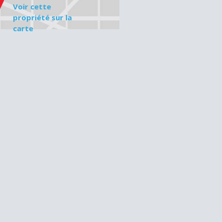
Voir cette
propriété sur la
carte