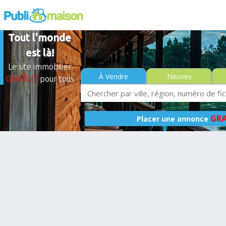
Tout l'monde
est là!
Le site immobilier
À Vendre
Neuves
GRATUIT
pour tous
GRA
Placer une annonce