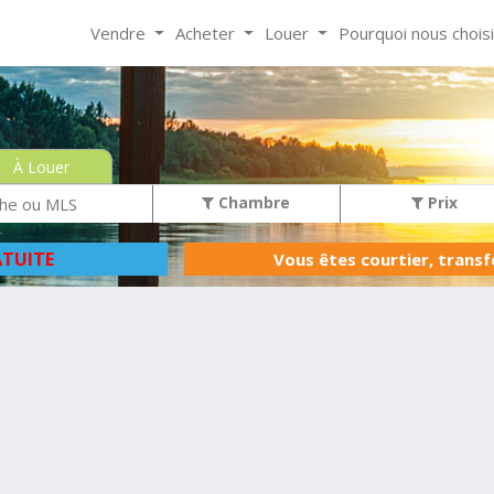
Vendre
Acheter
Louer
Pourquoi nous chois
À Louer
Chambre
Prix
TUITE
Vous êtes courtier, trans