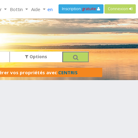
ir
Bottin
Aide
en
Inscription
gratuite
Connexion
Options
férer vos propriétés avec
CENTRIS