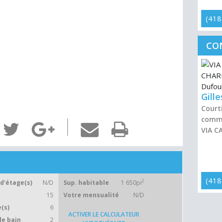
(418
CO
Gill
Courti
comme
VIA C
(418
2
d'étage(s)
N/D
Sup. habitable
1 650pi
15
Votre mensualité
N/D
(s)
6
ACTIVER LE CALCULATEUR
de bain
2