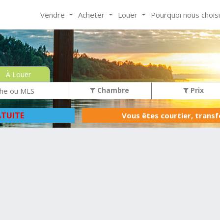
Vendre
Acheter
Louer
Pourquoi nous chois
À Louer
Chambre
Prix
TUITE
Vous êtes courtier, trans