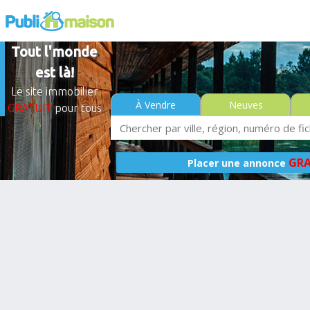
Tout l'monde
est là!
Le site immobilier
À Vendre
Neuves
GRATUIT
pour tous
GRA
Placer une annonce