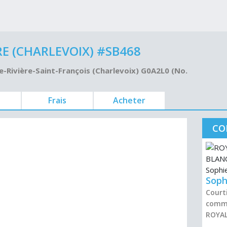
 (CHARLEVOIX) #SB468
e-Rivière-Saint-François (Charlevoix) G0A2L0 (No.
Frais
Acheter
CO
Soph
Courti
comme
ROYAL