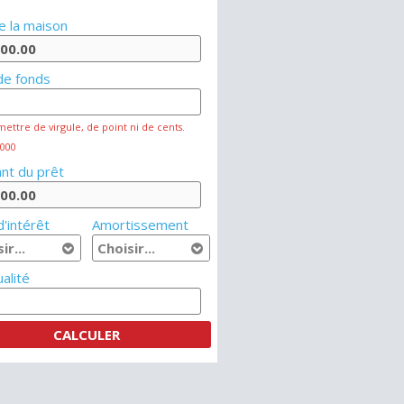
e la maison
de fonds
mettre de virgule, de point ni de cents.
 000
nt du prêt
'intérêt
Amortissement
alité