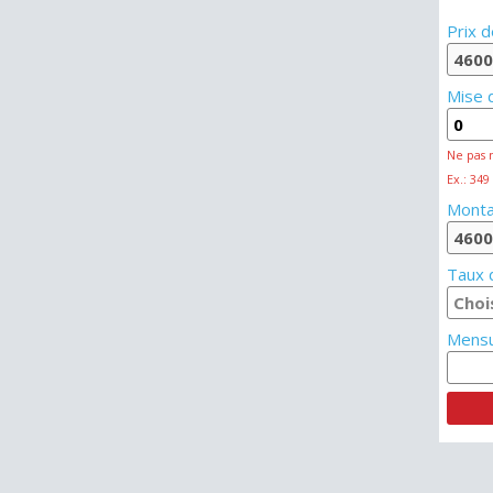
Prix d
Mise 
Ne pas 
Ex.: 349
Monta
Taux d
Mensu