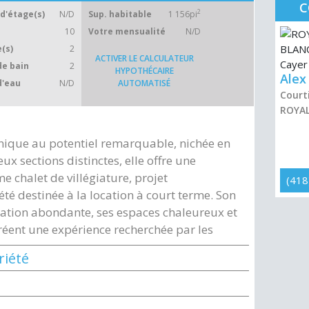
C
2
d'étage(s)
N/D
Sup. habitable
1 156pi
10
Votre mensualité
N/D
(s)
2
ACTIVER LE CALCULATEUR
de bain
2
HYPOTHÉCAIRE
Alex
d'eau
N/D
AUTOMATISÉ
Courti
ROYAL
nique au potentiel remarquable, nichée en
ux sections distinctes, elle offre une
me chalet de villégiature, projet
(418
té destinée à la location à court terme. Son
ation abondante, ses espaces chaleureux et
éent une expérience recherchée par les
riété