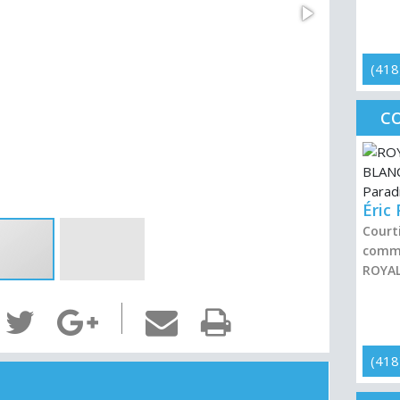
(418
CO
Éric
Courti
comme
ROYAL
(418