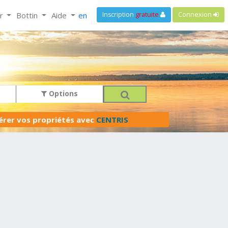
ir
Bottin
Aide
en
Inscription
gratuite
Connexion
Options
férer vos propriétés avec
CENTRIS