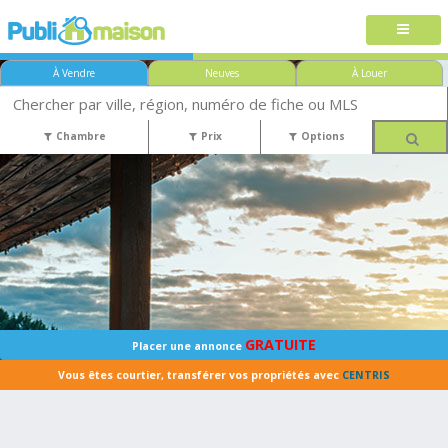
À Vendre
Neuves
À Louer
Chambre
Prix
Options
GRATUITE
Placer une annonce
Vous êtes courtier, transférer vos propriétés avec
CENTRIS