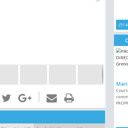
(514
Mari
Courti
comme
PROPR