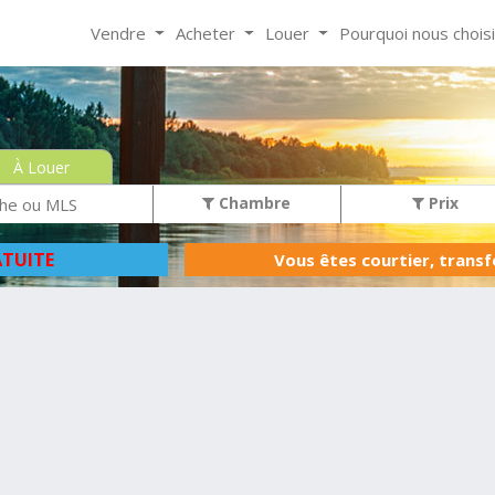
Vendre
Acheter
Louer
Pourquoi nous chois
À Louer
Chambre
Prix
TUITE
Vous êtes courtier, trans