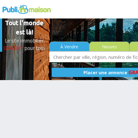
Tout l'monde
est là!
Le site immobilier
À Vendre
Neuves
GRATUIT
pour tous
GRA
Placer une annonce