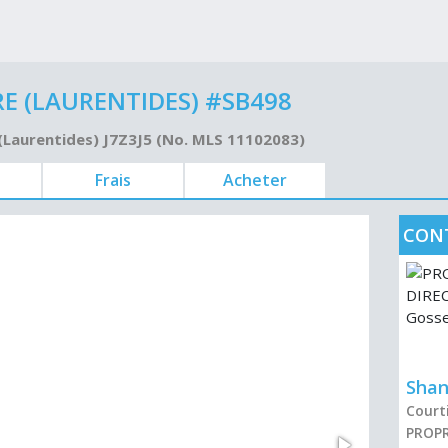
 (LAURENTIDES) #SB498
(Laurentides) J7Z3J5 (No. MLS 11102083)
Frais
Acheter
CON
Shan
Courti
PROPR