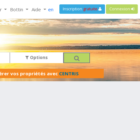
ir
Bottin
Aide
en
Inscription
gratuite
Connexion
Options
férer vos propriétés avec
CENTRIS