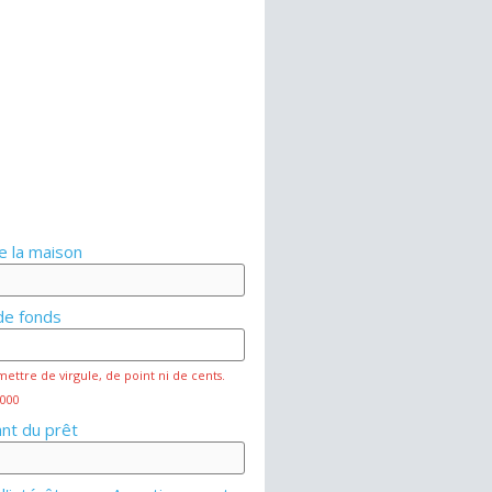
e la maison
de fonds
mettre de virgule, de point ni de cents.
 000
nt du prêt