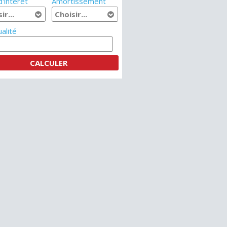
'intérêt
Amortissement
alité