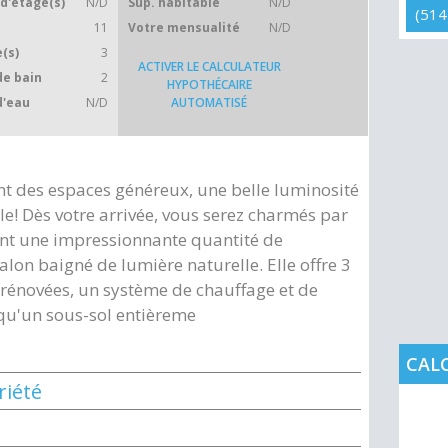
d'étage(s)
N/D
Sup. habitable
N/D
(514
11
Votre mensualité
N/D
(s)
3
ACTIVER LE CALCULATEUR
de bain
2
HYPOTHÉCAIRE
d'eau
N/D
AUTOMATISÉ
ant des espaces généreux, une belle luminosité
le! Dès votre arrivée, vous serez charmés par
ant une impressionnante quantité de
alon baigné de lumière naturelle. Elle offre 3
 rénovées, un système de chauffage et de
 qu'un sous-sol entièreme
CAL
riété