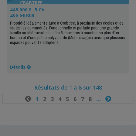
CRABTREE
449 000 $ -5 Ch.
266 6e Rue
Propriété idéalement située à Crabtree, à proximité des écoles et de
toutes les commodités. Fonctionnelle et parfaite pour une grande
famille ou télétravail, elle offre 5 chambres à coucher en plus d'un
bureau et d'une pièce polyvalente (Multi-usages) ainsi que plusieurs
espaces pouvant s'adapter à ...
Détails
Résultats de 1 à 8 sur 148

1
2
3
4
5
6
7
8
...
