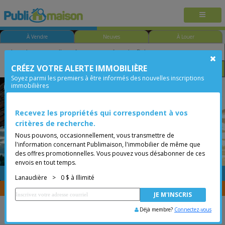
À Vendre
Neuves
À Louer
CRÉEZ VOTRE ALERTE IMMOBILIÈRE
Chambre
Prix
Options
Soyez parmi les premiers à être informés des nouvelles inscriptions
immobilières
Mascouche
Lanaudière
Moins de 0$
Bungalow
Recevez les propriétés qui correspondent à vos
critères de recherche.
Nous pouvons, occasionnellement, vous transmettre de
l'information concernant Publimaison, l'immobilier de même que
des offres promotionnelles. Vous pouvez vous désabonner de ces
envois en tout temps.
GRATUITE
Placer une annonce
Lanaudière
>
0 $ à Illimité
Vous êtes courtier, transférer vos propriétés avec
CENTRIS
Déjà membre?
Connectez-vous