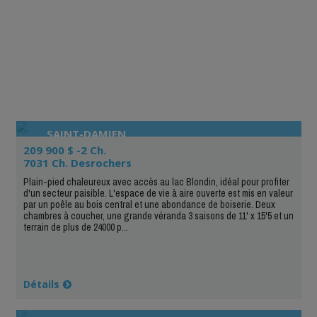
SAINT-DAMIEN
209 900 $ -2 Ch.
7031 Ch. Desrochers
Plain-pied chaleureux avec accès au lac Blondin, idéal pour profiter
d'un secteur paisible. L'espace de vie à aire ouverte est mis en valeur
par un poêle au bois central et une abondance de boiserie. Deux
chambres à coucher, une grande véranda 3 saisons de 11' x 15'5 et un
terrain de plus de 24000 p...
Détails