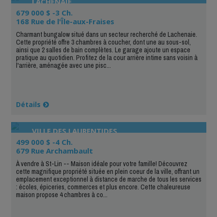
LACHENAIE
679 000 $ -3 Ch.
168 Rue de l'Île-aux-Fraises
Charmant bungalow situé dans un secteur recherché de Lachenaie.
Cette propriété offre 3 chambres à coucher, dont une au sous-sol,
ainsi que 2 salles de bain complètes. Le garage ajoute un espace
pratique au quotidien. Profitez de la cour arrière intime sans voisin à
l'arrière, aménagée avec une pisc...
Détails
VILLE DES LAURENTIDES
499 000 $ -4 Ch.
679 Rue Archambault
À vendre à St-Lin -- Maison idéale pour votre famille! Découvrez
cette magnifique propriété située en plein coeur de la ville, offrant un
emplacement exceptionnel à distance de marche de tous les services
: écoles, épiceries, commerces et plus encore. Cette chaleureuse
maison propose 4 chambres à co...