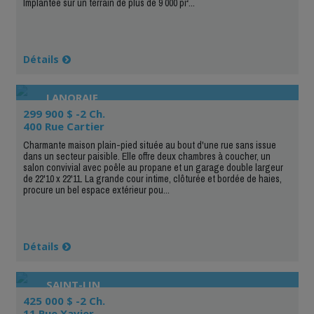
Implantée sur un terrain de plus de 9 000 pi²...
Détails
LANORAIE
299 900 $ -2 Ch.
400 Rue Cartier
Charmante maison plain-pied située au bout d'une rue sans issue
dans un secteur paisible. Elle offre deux chambres à coucher, un
salon convivial avec poêle au propane et un garage double largeur
de 22'10 x 22'11. La grande cour intime, clôturée et bordée de haies,
procure un bel espace extérieur pou...
Détails
SAINT-LIN
425 000 $ -2 Ch.
11 Rue Xavier