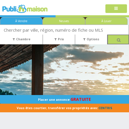
À Vendre
Neuves
À Louer
Chambre
Prix
Options
GRATUITE
Placer une annonce
Vous êtes courtier, transférer vos propriétés avec
CENTRIS