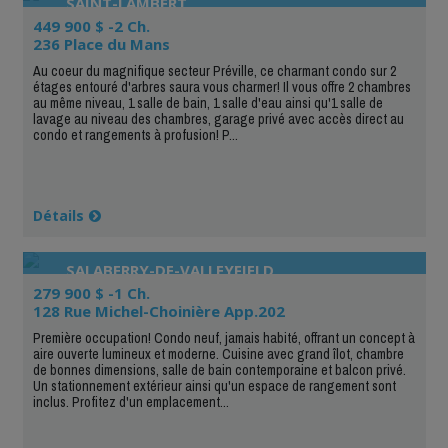
SAINT-LAMBERT
449 900 $ -2 Ch.
236 Place du Mans
Au coeur du magnifique secteur Préville, ce charmant condo sur 2
étages entouré d'arbres saura vous charmer! Il vous offre 2 chambres
au même niveau, 1 salle de bain, 1 salle d'eau ainsi qu'1 salle de
lavage au niveau des chambres, garage privé avec accès direct au
condo et rangements à profusion! P...
Détails
SALABERRY-DE-VALLEYFIELD
279 900 $ -1 Ch.
128 Rue Michel-Choinière App.202
Première occupation! Condo neuf, jamais habité, offrant un concept à
aire ouverte lumineux et moderne. Cuisine avec grand îlot, chambre
de bonnes dimensions, salle de bain contemporaine et balcon privé.
Un stationnement extérieur ainsi qu'un espace de rangement sont
inclus. Profitez d'un emplacement...