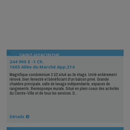
SAINT-HYACINTHE
244 900 $ -1 Ch.
1665 Allée du Marché App.214
Magnifique condominium 3 1/2 situé au 2e étage. Unité entièrement
rénové, bien fenestré et bénéficiant d'un balcon privé. Grande
chambre principale, salle de lavage indépendante, espaces de
rangements, thermopompe murale. Situé en plein coeur des activités
du Centre-Ville et de tous les services. D...
Détails