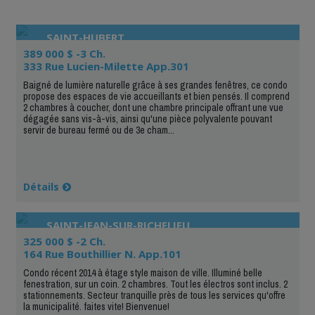
SAINT-HUBERT
389 000 $ -3 Ch.
333 Rue Lucien-Milette App.301
Baigné de lumière naturelle grâce à ses grandes fenêtres, ce condo
propose des espaces de vie accueillants et bien pensés. Il comprend
2 chambres à coucher, dont une chambre principale offrant une vue
dégagée sans vis-à-vis, ainsi qu'une pièce polyvalente pouvant
servir de bureau fermé ou de 3e cham...
Détails
SAINT-JEAN-SUR-RICHELIEU
325 000 $ -2 Ch.
164 Rue Bouthillier N. App.101
Condo récent 2014 à étage style maison de ville. Illuminé belle
fenestration, sur un coin. 2 chambres. Tout les électros sont inclus. 2
stationnements. Secteur tranquille près de tous les services qu'offre
la municipalité. faites vite! Bienvenue!