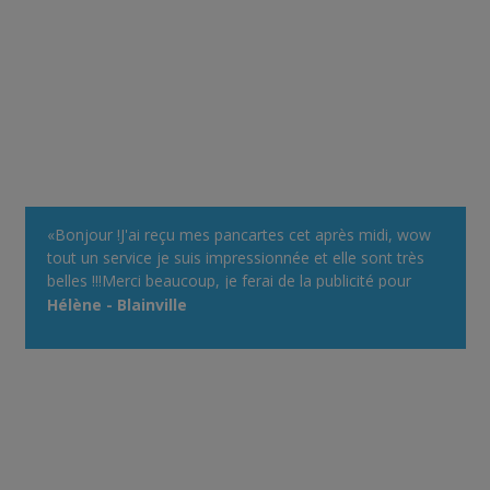
«Bonjour !J'ai reçu mes pancartes cet après midi, wow
tout un service je suis impressionnée et elle sont très
belles !!!Merci beaucoup, je ferai de la publicité pour
votre site devant mon chalet, avec plaisir !Bonne
Hélène - Blainville
journée !»