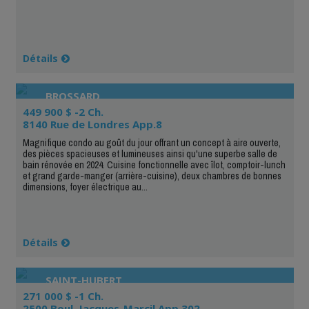
Détails
BROSSARD
449 900 $ -2 Ch.
8140 Rue de Londres App.8
Magnifique condo au goût du jour offrant un concept à aire ouverte,
des pièces spacieuses et lumineuses ainsi qu'une superbe salle de
bain rénovée en 2024. Cuisine fonctionnelle avec îlot, comptoir-lunch
et grand garde-manger (arrière-cuisine), deux chambres de bonnes
dimensions, foyer électrique au...
Détails
SAINT-HUBERT
271 000 $ -1 Ch.
2500 Boul. Jacques-Marcil App.302