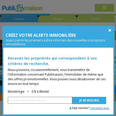
À Vendre
Neuves
À Louer
CRÉEZ VOTRE ALERTE IMMOBILIÈRE
Chambre
Prix
Options
Soyez parmi les premiers à être informés des nouvelles inscriptions
immobilières
Mont-Saint-Hilaire
Montérégie
Moins de 0$
Condo
Recevez les propriétés qui correspondent à vos
critères de recherche.
Nous pouvons, occasionnellement, vous transmettre de
l'information concernant Publimaison, l'immobilier de même que
des offres promotionnelles. Vous pouvez vous désabonner de ces
envois en tout temps.
GRATUITE
Placer une annonce
Montérégie
>
0 $ à Illimité
Vous êtes courtier, transférer vos propriétés avec
CENTRIS
Déjà membre?
Connectez-vous