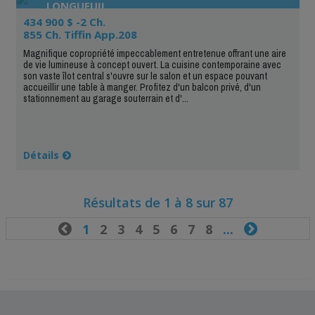
LONGUEUIL
434 900 $ -2 Ch.
855 Ch. Tiffin App.208
Magnifique copropriété impeccablement entretenue offrant une aire
de vie lumineuse à concept ouvert. La cuisine contemporaine avec
son vaste îlot central s'ouvre sur le salon et un espace pouvant
accueillir une table à manger. Profitez d'un balcon privé, d'un
stationnement au garage souterrain et d'...
Détails
Résultats de 1 à 8 sur 87

1
2
3
4
5
6
7
8
...
