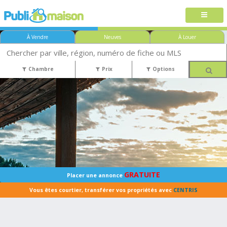
À Vendre
Neuves
À Louer
Chambre
Prix
Options
GRATUITE
Placer une annonce
Vous êtes courtier, transférer vos propriétés avec
CENTRIS