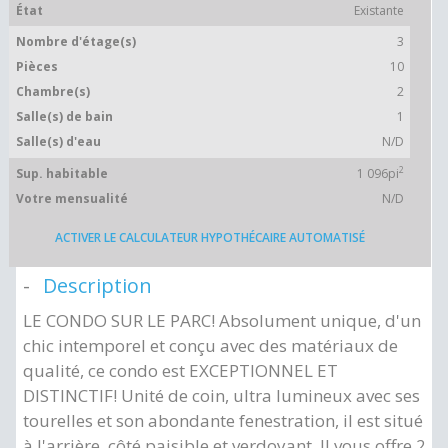
État
Existante
Nombre d'étage(s)
3
Pièces
10
Chambre(s)
2
Salle(s) de bain
1
Salle(s) d'eau
N/D
2
Sup. habitable
1 096pi
Votre mensualité
N/D
ACTIVER LE CALCULATEUR HYPOTHÉCAIRE AUTOMATISÉ
Description
LE CONDO SUR LE PARC! Absolument unique, d'un
chic intemporel et conçu avec des matériaux de
qualité, ce condo est EXCEPTIONNEL ET
DISTINCTIF! Unité de coin, ultra lumineux avec ses
tourelles et son abondante fenestration, il est situé
à l'arrière, côté paisible et verdoyant. Il vous offre 2