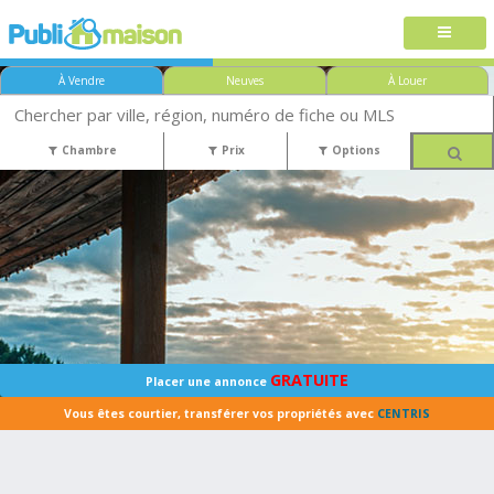
À Vendre
Neuves
À Louer
Chambre
Prix
Options
GRATUITE
Placer une annonce
Vous êtes courtier, transférer vos propriétés avec
CENTRIS