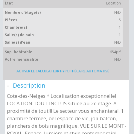
État
Location
Nombre d'étage(s)
N/D
Pièces
5
Chambre(s)
1
Salle(s) de bain
1
Salle(s) d'eau
N/D
2
Sup. habitable
654pi
Votre mensualité
N/D
ACTIVER LE CALCULATEUR HYPOTHÉCAIRE AUTOMATISÉ
Description
Cote-des-Neiges * Localisation exceptionnelle!
LOCATION TOUT INCLUS située au 2e étage. A
proximité de tout!!! Le secteur vous enchantera!. 1
chambre fermée, bel espace de vie, joli balcon,
planchers de bois magnifique. VUE SUR LE MONT-
ROYAL. Espace, lumière et style contemporain! .