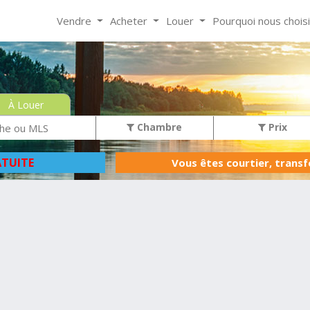
Vendre
Acheter
Louer
Pourquoi nous chois
À Louer
Chambre
Prix
TUITE
Vous êtes courtier, trans