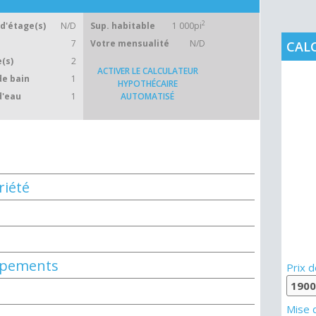
2
d'étage(s)
N/D
Sup. habitable
1 000pi
7
Votre mensualité
N/D
CAL
(s)
2
ACTIVER LE CALCULATEUR
de bain
1
HYPOTHÉCAIRE
d'eau
1
AUTOMATISÉ
riété
uipements
Prix d
Mise 