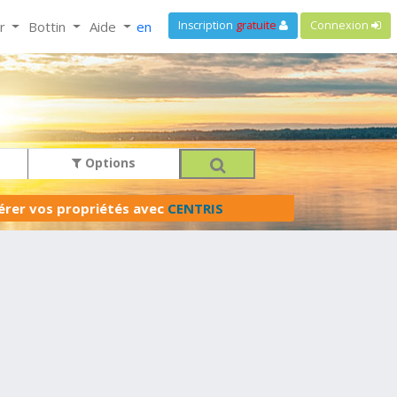
ir
Bottin
Aide
en
Inscription
gratuite
Connexion
Options
férer vos propriétés avec
CENTRIS