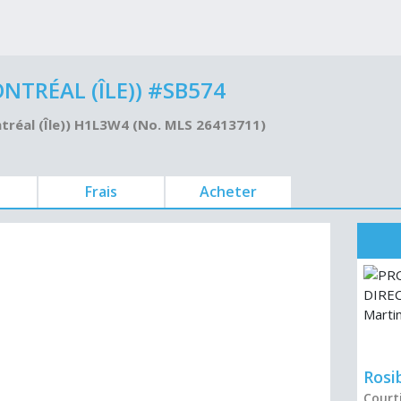
TRÉAL (ÎLE)) #SB574
ntréal (Île)) H1L3W4 (No. MLS 26413711)
Frais
Acheter
Rosi
Courti