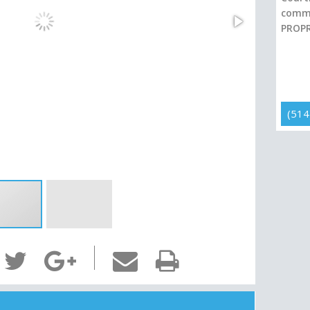
comme
PROPR
(514