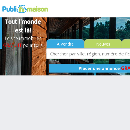
Tout l'monde
est là!
Le site immobilier
À Vendre
Neuves
GRATUIT
pour tous
GRA
Placer une annonce