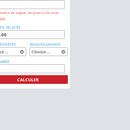
mettre de virgule, de point ni de cents.
 000
nt du prêt
'intérêt
Amortissement
alité