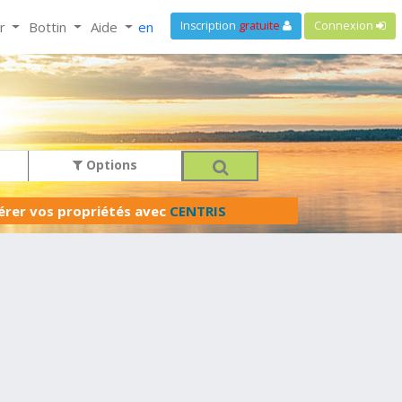
ir
Bottin
Aide
en
Inscription
gratuite
Connexion
Options
férer vos propriétés avec
CENTRIS