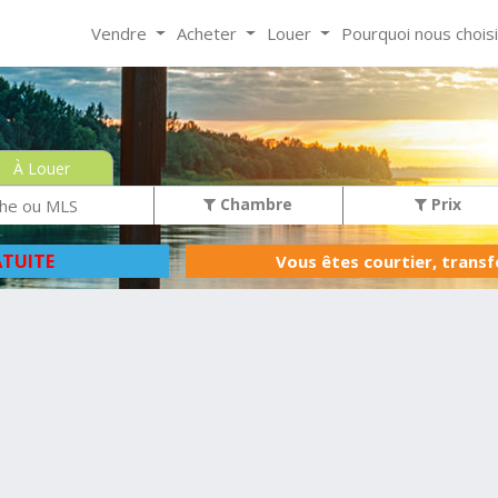
Vendre
Acheter
Louer
Pourquoi nous chois
À Louer
Chambre
Prix
TUITE
Vous êtes courtier, trans