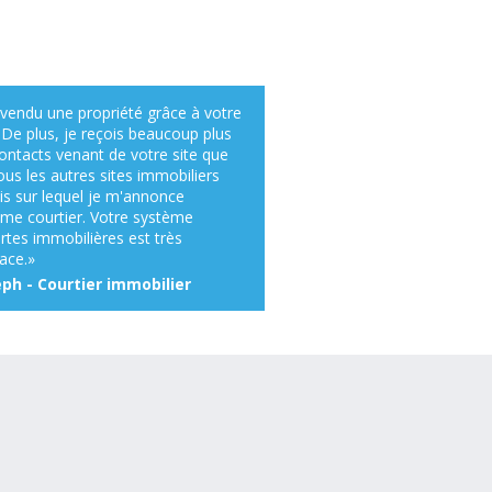
i vendu une propriété grâce à votre
. De plus, je reçois beaucoup plus
ontacts venant de votre site que
ous les autres sites immobiliers
is sur lequel je m'annonce
e courtier. Votre système
ertes immobilières est très
cace.»
eph - Courtier immobilier