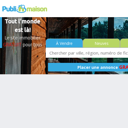
Tout l'monde
est là!
Le site immobilier
À Vendre
Neuves
GRATUIT
pour tous
GRA
Placer une annonce