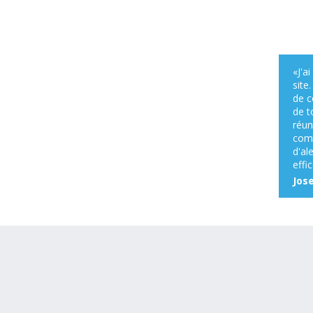
«J'a
site
de c
de t
réun
comm
d'al
effi
Jos