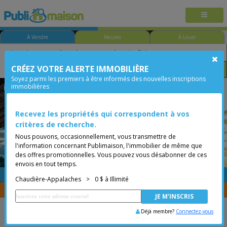
À Vendre
Neuves
À Louer
CRÉEZ VOTRE ALERTE IMMOBILIÈRE
Chambre
Prix
Options
Soyez parmi les premiers à être informés des nouvelles inscriptions
immobilières
Chaudière-Appalaches
Moins de 0$
Bungalow
Recevez les propriétés qui correspondent à vos
critères de recherche.
Nous pouvons, occasionnellement, vous transmettre de
l'information concernant Publimaison, l'immobilier de même que
des offres promotionnelles. Vous pouvez vous désabonner de ces
envois en tout temps.
GRATUITE
Placer une annonce
Chaudière-Appalaches
>
0 $ à Illimité
Vous êtes courtier, transférer vos propriétés avec
CENTRIS
Déjà membre?
Connectez-vous