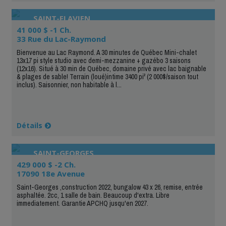
SAINT-FLAVIEN
41 000 $ -1 Ch.
33 Rue du Lac-Raymond
Bienvenue au Lac Raymond. A 30 minutes de Québec Mini-chalet
13x17 pi style studio avec demi-mezzanine + gazébo 3 saisons
(12x16). Situé à 30 min de Québec, domaine privé avec lac baignable
& plages de sable! Terrain (loué)intime 3400 pi² (2 000$/saison tout
inclus). Saisonnier, non habitable à l...
Détails
SAINT-GEORGES
429 000 $ -2 Ch.
17090 18e Avenue
Saint-Georges ,construction 2022, bungalow 43 x 26, remise, entrée
asphaltée. 2cc, 1 salle de bain. Beaucoup d'extra. Libre
immediatement. Garantie APCHQ jusqu'en 2027.