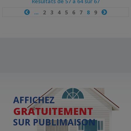
Résultats de 57 à 64 sur 67

...
2
3
4
5
6
7
8
9

AFFICHEZ
GRATUITEMENT
SUR PUBLIMAISON