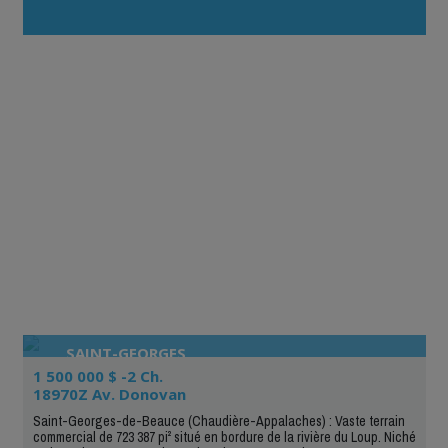
contrairement à Kiiji qui est un site qui accepte tous les
types d’annonces, votre siteest totalement spécialisé en
immobilier. »
SAINT-GEORGES
1 500 000 $ -2 Ch.
18970Z Av. Donovan
Saint-Georges-de-Beauce (Chaudière-Appalaches) : Vaste terrain
commercial de 723 387 pi² situé en bordure de la rivière du Loup. Niché