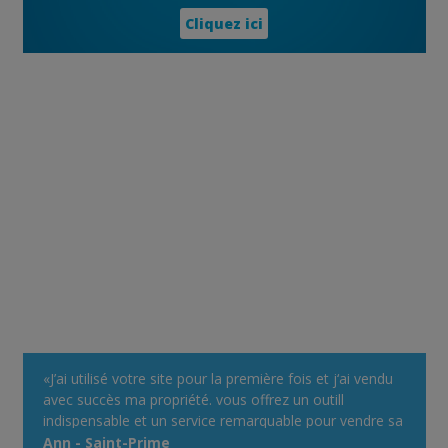
Cliquez ici
«J’ai utilisé votre site pour la première fois et j‘ai vendu
avec succès ma propriété. vous offrez un outill
indispensable et un service remarquable pour vendre sa
propriété. ... C'est GRATUIT très facile à utiliser, et
Ann - Saint-Prime