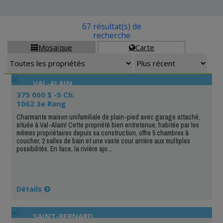
67 résultat(s) de
recherche
Mosaïque
Carte


VAL-ALAIN
375 000 $ -5 Ch.
1062 3e Rang
Charmante maison unifamiliale de plain-pied avec garage attaché,
située à Val-Alain! Cette propriété bien entretenue, habitée par les
mêmes propriétaires depuis sa construction, offre 5 chambres à
coucher, 2 salles de bain et une vaste cour arrière aux multiples
possibilités. En face, la rivière ajo...
Détails
SAINT-BERNARD