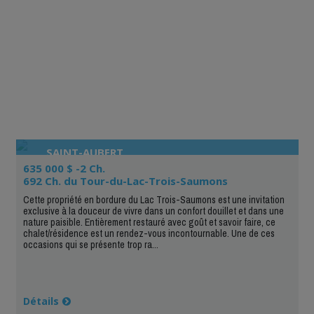
SAINT-AUBERT
635 000 $ -2 Ch.
692 Ch. du Tour-du-Lac-Trois-Saumons
Cette propriété en bordure du Lac Trois-Saumons est une invitation
exclusive à la douceur de vivre dans un confort douillet et dans une
nature paisible. Entièrement restauré avec goût et savoir faire, ce
chalet/résidence est un rendez-vous incontournable. Une de ces
occasions qui se présente trop ra...
Détails