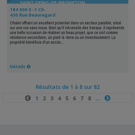
SAINT-DENIS-DE-BROMPTON
184 000 $ -1 Ch.
430 Rue Beauregard
Chalet offrant un excellent potentiel dans un secteur paisible, situé
sur une rue sans issue. Bien qu'il nécessite des travaux, il représente
une belle occasion de réaliser un beau projet, que ce soit comme
résidence secondaire, un pied-à-terre ou un investissement. La
propriété bénéficie d'un accès...
Détails
Résultats de 1 à 8 sur 82

1
2
3
4
5
6
7
8
...
