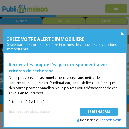
À Vendre
Neuves
À Louer
CRÉEZ VOTRE ALERTE IMMOBILIÈRE
Chambre
Prix
Options
Soyez parmi les premiers à être informés des nouvelles inscriptions
immobilières
Cowansville
Estrie
Moins de 0$
Bungalow
Recevez les propriétés qui correspondent à vos
critères de recherche.
Nous pouvons, occasionnellement, vous transmettre de
l'information concernant Publimaison, l'immobilier de même que
des offres promotionnelles. Vous pouvez vous désabonner de ces
envois en tout temps.
GRATUITE
Placer une annonce
Estrie
>
0 $ à Illimité
Vous êtes courtier, transférer vos propriétés avec
CENTRIS
Déjà membre?
Connectez-vous