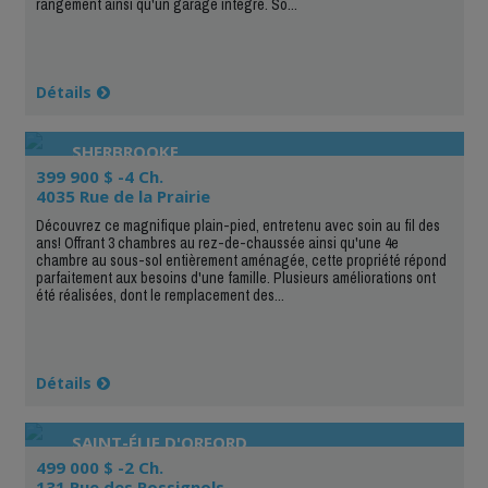
rangement ainsi qu'un garage intégré. So...
Détails
SHERBROOKE
399 900 $ -4 Ch.
4035 Rue de la Prairie
Découvrez ce magnifique plain-pied, entretenu avec soin au fil des
ans! Offrant 3 chambres au rez-de-chaussée ainsi qu'une 4e
chambre au sous-sol entièrement aménagée, cette propriété répond
parfaitement aux besoins d'une famille. Plusieurs améliorations ont
été réalisées, dont le remplacement des...
Détails
SAINT-ÉLIE D'ORFORD
499 000 $ -2 Ch.
131 Rue des Rossignols