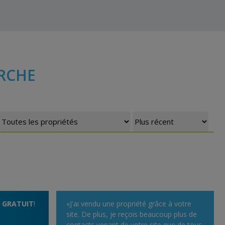
RCHE
t
GRATUIT
!
«J'ai vendu une propriété grâce à votre
site. De plus, je reçois beaucoup plus de
contacts venant de votre site que de tous