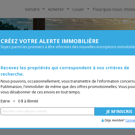
Vendre
Acheter
Louer
Pourquoi nous chois
CRÉEZ VOTRE ALERTE IMMOBILIÈRE
À Louer
Soyez parmi les premiers à être informés des nouvelles inscriptions immobiliè
Chambre
Prix
Recevez les propriétés qui correspondent à vos critères de
Bungalow
TUITE
Vous êtes courtier, trans
recherche.
Nous pouvons, occasionnellement, vous transmettre de l'information concern
Publimaison, l'immobilier de même que des offres promotionnelles. Vous pou
vous désabonner de ces envois en tout temps.
Estrie
>
0 $ à Illimité
Déjà membre?
Conne