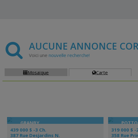
AUCUNE ANNONCE COR
Voici une
nouvelle recherche!
Mosaïque
Carte


GRANBY
POTT
439 000 $ -3 Ch.
319 000 $ -
387 Rue Desjardins N.
358 Rue Pri