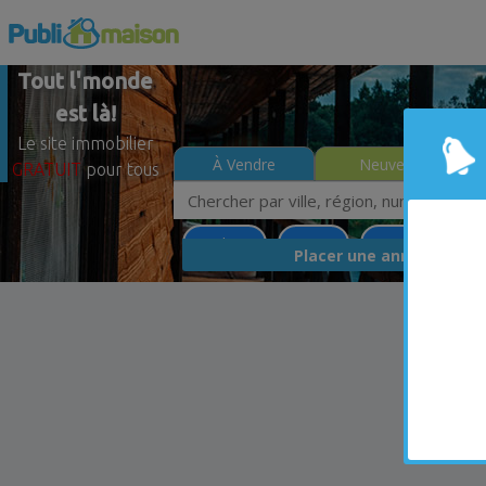
Tout l'monde
est là!
Le site immobilier
À Vendre
Neuves
GRATUIT
pour tous
Granby
Estrie
Moins de 0$
GRA
Placer une annonce