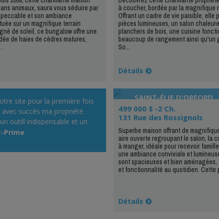
ans animaux, saura vous séduire par
à coucher, bordée par la magnifique r
impeccable et son ambiance
Offrant un cadre de vie paisible, elle
tuée sur un magnifique terrain
pièces lumineuses, un salon chaleur
né de soleil, ce bungalow offre une
planchers de bois, une cuisine fonct
rdée de haies de cèdres matures,
beaucoup de rangement ainsi qu'un g
..
So...
Détails
SAINT-ÉLIE D'ORFORD
 votre site pour la première fois
499 000 $ -2 Ch.
u avec succès ma propriété.
131 Rue des Rossignols
un outill indispensable et un
Superbe maison offrant de magnifiqu
arquable pour vendre sa
t-Prime
aire ouverte regroupant le salon, la cu
.. C'est GRATUIT très facile à
à manger, idéale pour recevoir famill
contrairement à Kiiji qui est un
une ambiance conviviale et lumineuse
sont spacieuses et bien aménagées, o
epte tous les types
et fonctionnalité au quotidien. Cette p
 votre siteest totalement
n immobilier. »
Détails