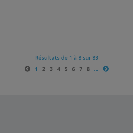
Résultats de 1 à 8 sur 83

1
2
3
4
5
6
7
8
...
