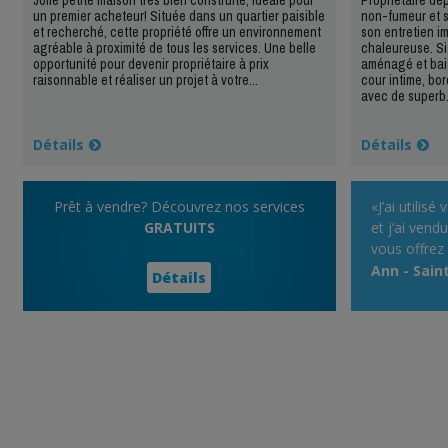
un premier acheteur! Située dans un quartier paisible
non-fumeur et s
et recherché, cette propriété offre un environnement
son entretien 
agréable à proximité de tous les services. Une belle
chaleureuse. Si
opportunité pour devenir propriétaire à prix
aménagé et baig
raisonnable et réaliser un projet à votre...
cour intime, bo
avec de superb.
Détails
Détails
Prêt à vendre? Découvrez nos services
«J’ai utilisé
GRATUITS
et j‘ai vend
vous offrez 
service rem
Ann - Sain
Détails
propriété. .
utiliser, et 
site qui acc
d’annonces,
spécialisé e