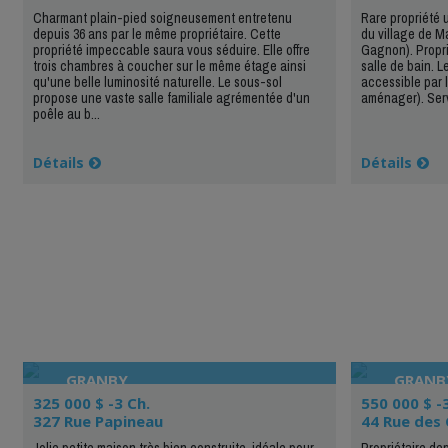
Charmant plain-pied soigneusement entretenu
Rare propriété 
depuis 36 ans par le même propriétaire. Cette
du village de M
propriété impeccable saura vous séduire. Elle offre
Gagnon). Propr
trois chambres à coucher sur le même étage ainsi
salle de bain. L
qu'une belle luminosité naturelle. Le sous-sol
accessible par l
propose une vaste salle familiale agrémentée d'un
aménager). Serv
poêle au b...
Détails
Détails
GRANBY
GRANB
325 000 $ -3 Ch.
550 000 $ -
327 Rue Papineau
44 Rue des 
Jolie petite maison très bien construite, idéale pour
Propriétaire de