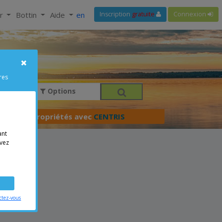
ir
Bottin
Aide
en
Inscription
gratuite
Connexion
res
Options
férer vos propriétés avec
CENTRIS
ant
vez
ctez-vous