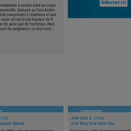
Débutez ici
unifamiliale à vendre situé au coeur
ansonville. (Adossé au Parc André-
iété comprenant 2 chambres et une
e sous-sol est d'une hauteur de 6'
e rdc ainsi que de l'extérieur. (Non
ant de rangement. Le tout cons...
Y
FARNHAM
3 Ch.
499 000 $ -3 Ch.
Geais-Bleus
530 Rue Ste-Marthe
puis 2008, cette charmante maison
Découvrez cette charmante propriét