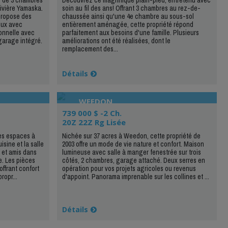
ivière Yamaska.
soin au fil des ans! Offrant 3 chambres au rez-de-
 propose des
chaussée ainsi qu'une 4e chambre au sous-sol
eux avec
entièrement aménagée, cette propriété répond
ionnelle avec
parfaitement aux besoins d'une famille. Plusieurs
arage intégré.
améliorations ont été réalisées, dont le
remplacement des...
Détails
WEEDON
739 000 $ -2 Ch.
20Z 22Z Rg Lisée
es espaces à
Nichée sur 37 acres à Weedon, cette propriété de
isine et la salle
2003 offre un mode de vie nature et confort. Maison
e et amis dans
lumineuse avec salle à manger fenestrée sur trois
. Les pièces
côtés, 2 chambres, garage attaché. Deux serres en
ffrant confort
opération pour vos projets agricoles ou revenus
ropr...
d'appoint. Panorama imprenable sur les collines et ...
Détails