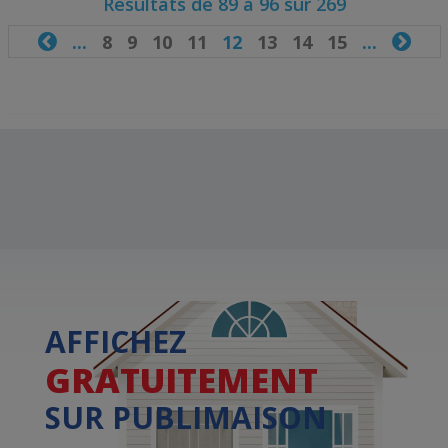
Résultats de 89 à 96 sur 269

...
8
9
10
11
12
13
14
15
...

AFFICHEZ
GRATUITEMENT
SUR PUBLIMAISON