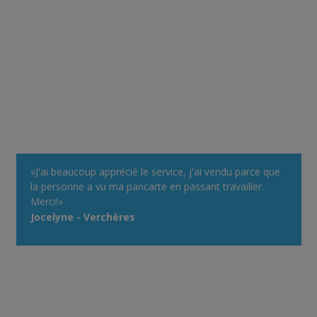
«J'ai beaucoup apprécié le service, j'ai vendu parce que
la personne a vu ma pancarte en passant travailler.
Merci!»
Jocelyne - Verchères