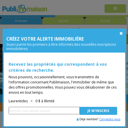
À Vendre
Neuves
À Louer
CRÉEZ VOTRE ALERTE IMMOBILIÈRE
Chambre
Prix
Options
Soyez parmi les premiers à être informés des nouvelles inscriptions
immobilières
Lachute
Laurentides
Moins de 0$
Bungalow
Recevez les propriétés qui correspondent à vos
critères de recherche.
Nous pouvons, occasionnellement, vous transmettre de
l'information concernant Publimaison, l'immobilier de même que
des offres promotionnelles. Vous pouvez vous désabonner de ces
envois en tout temps.
GRATUITE
Placer une annonce
Laurentides
>
0 $ à Illimité
Vous êtes courtier, transférer vos propriétés avec
CENTRIS
Déjà membre?
Connectez-vous