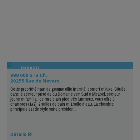
MIRABEL
999 000 $ -3 Ch.
20255 Rue de Nevers
Cette propriété haut de gamme allie intimité, confort et luxe. Située
dans le secteur prisé de du Domaine vert Sud à Mirabel, secteur
jeune et familial, ce rare plain pied très lumineux, vous offre 3
chambres (1+2), 2 salles de bain et 1 salle d'eau. La chambre
principale est de style suite présiden...
Détails