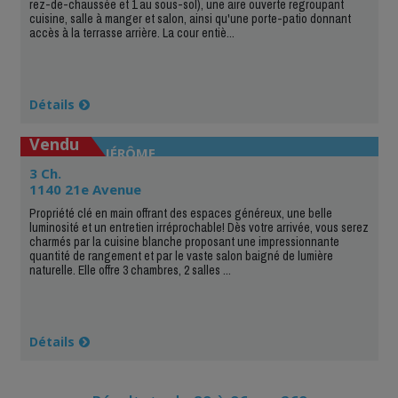
rez-de-chaussée et 1 au sous-sol), une aire ouverte regroupant
cuisine, salle à manger et salon, ainsi qu'une porte-patio donnant
accès à la terrasse arrière. La cour entiè...
Détails
Vendu
SAINT-JÉRÔME
3 Ch.
1140 21e Avenue
Propriété clé en main offrant des espaces généreux, une belle
luminosité et un entretien irréprochable! Dès votre arrivée, vous serez
charmés par la cuisine blanche proposant une impressionnante
quantité de rangement et par le vaste salon baigné de lumière
naturelle. Elle offre 3 chambres, 2 salles ...
Détails