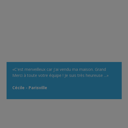
«C'est merveilleux car j'ai vendu ma maison. Grand
Merci à toute votre équipe ! Je suis très heureuse ...»
Cécile - Parisville