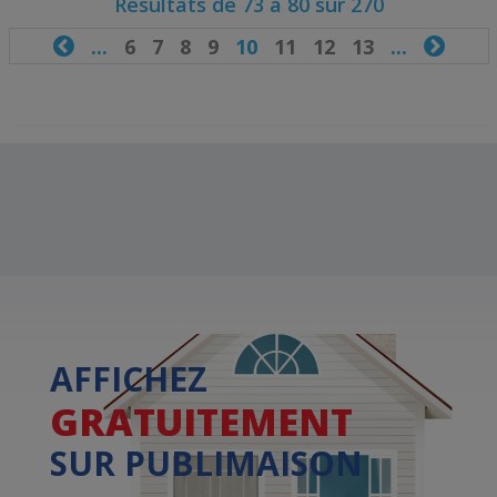
Résultats de 73 à 80 sur 270

...
6
7
8
9
10
11
12
13
...

AFFICHEZ
GRATUITEMENT
SUR PUBLIMAISON