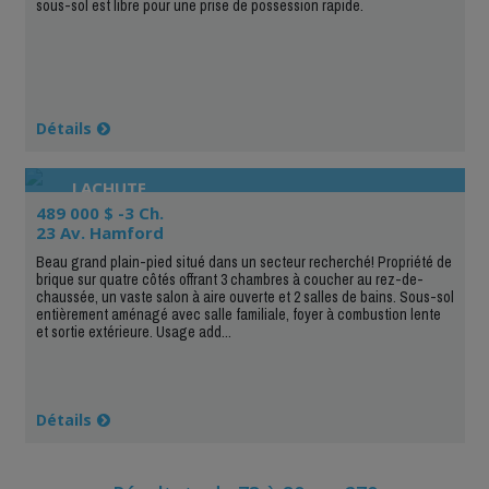
sous-sol est libre pour une prise de possession rapide.
Détails
LACHUTE
489 000 $ -3 Ch.
23 Av. Hamford
Beau grand plain-pied situé dans un secteur recherché! Propriété de
brique sur quatre côtés offrant 3 chambres à coucher au rez-de-
chaussée, un vaste salon à aire ouverte et 2 salles de bains. Sous-sol
entièrement aménagé avec salle familiale, foyer à combustion lente
et sortie extérieure. Usage add...
Détails