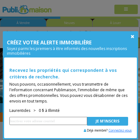
À Vendre
Neuves
À Louer
CRÉEZ VOTRE ALERTE IMMOBILIÈRE
Chambre
Prix
Options
Soyez parmi les premiers à être informés des nouvelles inscriptions
immobilières
Lachute
Laurentides
Moins de 0$
Bungalow
Recevez les propriétés qui correspondent à vos
critères de recherche.
Nous pouvons, occasionnellement, vous transmettre de
l'information concernant Publimaison, l'immobilier de même que
des offres promotionnelles. Vous pouvez vous désabonner de ces
envois en tout temps.
GRATUITE
Placer une annonce
Laurentides
>
0 $ à Illimité
Vous êtes courtier, transférer vos propriétés avec
CENTRIS
Déjà membre?
Connectez-vous