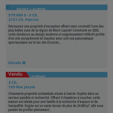
MONT-LAURIER
579 000 $ -3 Ch.
2151 Ch. Pierrot
Découvrez une propriété d'exception offrant sans contredit l'une des
plus belles vues de la région de Mont-Laurier! Construite en 2020,
cette résidence au design moderne et soigneusement réfléchi profite
d'un site exceptionnel en hauteur avec une vue panoramique
spectaculaire sur le lac des Écorces,...
Détails
Vendu
SAINTE-SOPHIE
3 Ch.
109 Rue Jessie
Charmante propriété unifamiliale située à Sainte-Sophie dans un
secteur paisible et recherché. Offrant 3 chambres à coucher, cette
maison est idéale pour une famille à la recherche d'espace et de
tranquillité. Érigée sur un vaste terrain de plus de 34 000 pi², elle vous
permet de profiter pleinement...