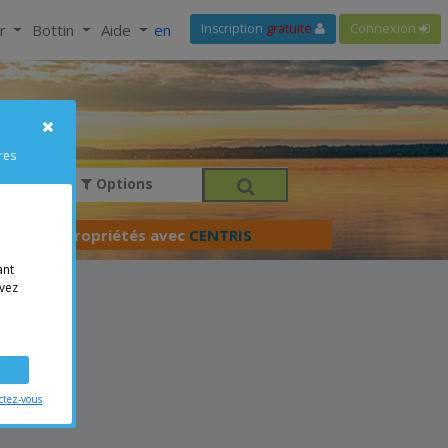
ir
Bottin
Aide
en
Inscription
gratuite
Connexion
res
Options
férer vos propriétés avec
CENTRIS
ant
vez
ctez-vous