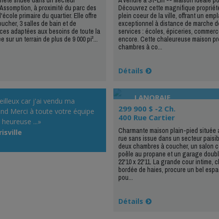
Assomption, à proximité du parc des
Découvrez cette magnifique propriét
'école primaire du quartier. Elle offre
plein coeur de la ville, offrant un em
ucher, 3 salles de bain et de
exceptionnel à distance de marche de
ces adaptées aux besoins de toute la
services : écoles, épiceries, commerc
e sur un terrain de plus de 9 000 pi²...
encore. Cette chaleureuse maison pr
chambres à co...
Détails
LANORAIE
illeux car j'ai vendu ma
299 900 $ -2 Ch.
nd Merci à toute votre équipe
400 Rue Cartier
s heureuse ...»
Charmante maison plain-pied située 
risville
rue sans issue dans un secteur paisible
deux chambres à coucher, un salon c
poêle au propane et un garage doubl
22'10 x 22'11. La grande cour intime, c
bordée de haies, procure un bel espa
pou...
Détails