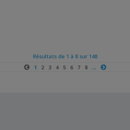
Résultats de 1 à 8 sur 148

1
2
3
4
5
6
7
8
...
