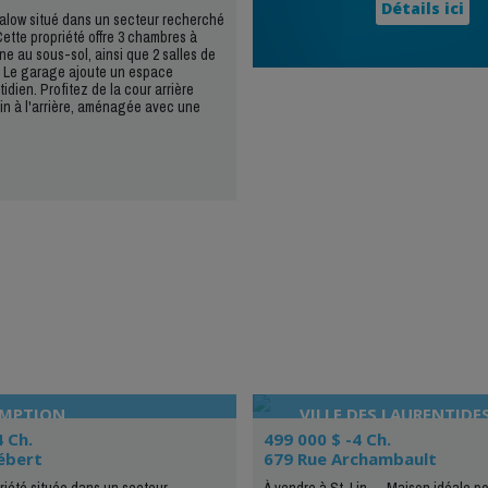
Détails ici
low situé dans un secteur recherché
ette propriété offre 3 chambres à
ne au sous-sol, ainsi que 2 salles de
. Le garage ajoute un espace
idien. Profitez de la cour arrière
sin à l'arrière, aménagée avec une
OMPTION
VILLE DES LAURENTIDE
4 Ch.
499 000 $ -4 Ch.
ébert
679 Rue Archambault
iété située dans un secteur
À vendre à St-Lin -- Maison idéale pou