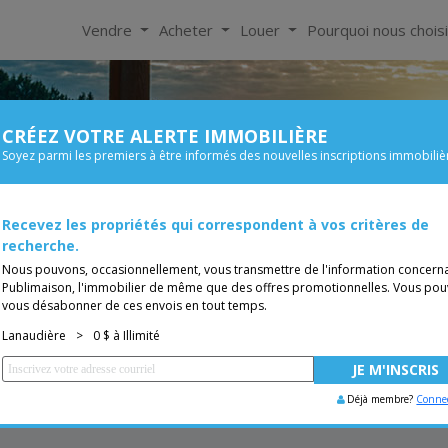
Vendre
Acheter
Louer
Pourquoi nous chois
CRÉEZ VOTRE ALERTE IMMOBILIÈRE
À Louer
Soyez parmi les premiers à être informés des nouvelles inscriptions immobiliè
Chambre
Prix
s de 0$
Recevez les propriétés qui correspondent à vos critères de
Bungalow
TUITE
Vous êtes courtier, trans
recherche.
Nous pouvons, occasionnellement, vous transmettre de l'information concern
Publimaison, l'immobilier de même que des offres promotionnelles. Vous pou
vous désabonner de ces envois en tout temps.
Lanaudière
>
0 $ à Illimité
Déjà membre?
Conne