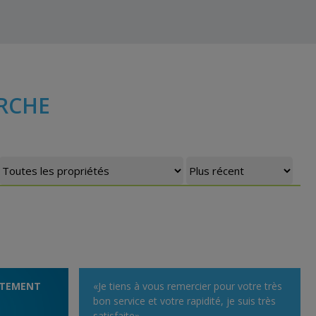
RCHE
ITEMENT
«Je tiens à vous remercier pour votre très
bon service et votre rapidité, je suis très
satisfaite»