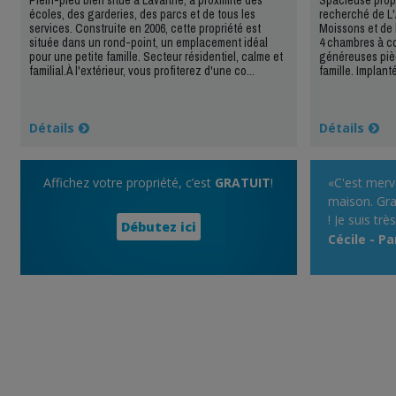
écoles, des garderies, des parcs et de tous les
recherché de L'
services. Construite en 2006, cette propriété est
Moissons et de l
située dans un rond-point, un emplacement idéal
4 chambres à co
pour une petite famille. Secteur résidentiel, calme et
généreuses piè
familial.À l'extérieur, vous profiterez d'une co...
famille. Implanté
Détails
Détails
Affichez votre propriété, c’est
GRATUIT
!
«C'est merve
maison. Gra
! Je suis trè
Débutez ici
Cécile - Pa