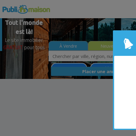
Tout l'monde
est là!
Le site immobilier
À Vendre
Neuves
GRATUIT
pour tous
L'Assomption
Lanaudière
Moin
GRA
Placer une annonce