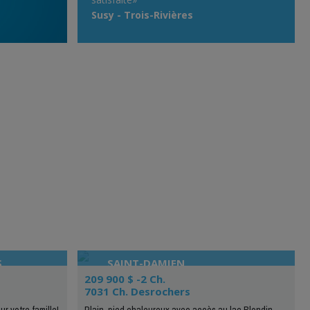
Susy - Trois-Rivières
S
SAINT-DAMIEN
209 900 $ -2 Ch.
7031 Ch. Desrochers
r votre famille!
Plain-pied chaleureux avec accès au lac Blondin,