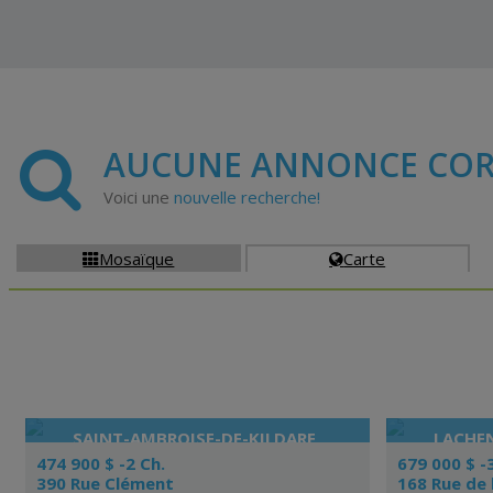
AUCUNE ANNONCE COR
Voici une
nouvelle recherche!
Mosaïque
Carte


SAINT-AMBROISE-DE-KILDARE
LACHE
474 900 $ -2 Ch.
679 000 $ -
390 Rue Clément
168 Rue de l