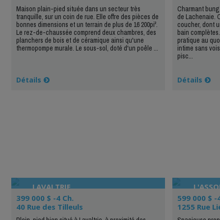
Maison plain-pied située dans un secteur très
Charmant bunga
tranquille, sur un coin de rue. Elle offre des pièces de
de Lachenaie. C
bonnes dimensions et un terrain de plus de 16 200pi².
coucher, dont u
Le rez-de-chaussée comprend deux chambres, des
bain complètes
planchers de bois et de céramique ainsi qu'une
pratique au quot
thermopompe murale. Le sous-sol, doté d'un poêle ...
intime sans voi
pisc...
Détails
Détails
LAVALTRIE
L'ASS
399 000 $ -4 Ch.
599 000 $ -
40 Rue des Tilleuls
1255 Rue Li
Plein-pied bien situé à Lavaltrie, à proximité des
Spacieuse propr