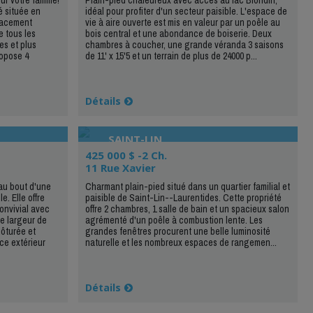
é située en
idéal pour profiter d'un secteur paisible. L'espace de
placement
vie à aire ouverte est mis en valeur par un poêle au
 tous les
bois central et une abondance de boiserie. Deux
es et plus
chambres à coucher, une grande véranda 3 saisons
opose 4
de 11' x 15'5 et un terrain de plus de 24000 p...
Détails
SAINT-LIN
425 000 $ -2 Ch.
11 Rue Xavier
au bout d'une
Charmant plain-pied situé dans un quartier familial et
. Elle offre
paisible de Saint-Lin--Laurentides. Cette propriété
onvivial avec
offre 2 chambres, 1 salle de bain et un spacieux salon
e largeur de
agrémenté d'un poêle à combustion lente. Les
lôturée et
grandes fenêtres procurent une belle luminosité
ce extérieur
naturelle et les nombreux espaces de rangemen...
Détails