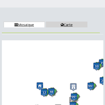
Mosaïque
Carte

