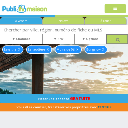
À Vendre
Neuves
À Louer
Chambre
Prix
Options
Lavaltrie
Lanaudière
Moins de 0$
Bungalow
GRATUITE
Placer une annonce
Vous êtes courtier, transférer vos propriétés avec
CENTRIS