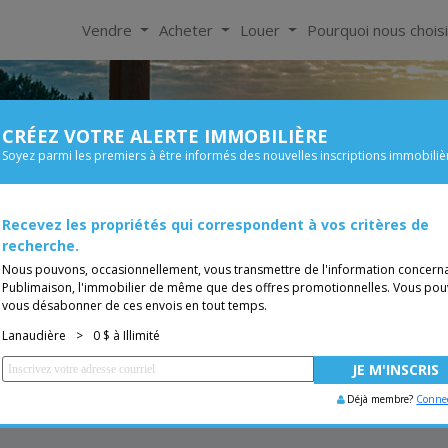
Vendre
Acheter
Louer
Pourquoi nous chois
CRÉEZ VOTRE ALERTE IMMOBILIÈRE
À Louer
Soyez parmi les premiers à être informés des nouvelles inscriptions immobiliè
Chambre
Prix
de 0$
Recevez les propriétés qui correspondent à vos critères de
Bungalow
TUITE
Vous êtes courtier, trans
recherche.
Nous pouvons, occasionnellement, vous transmettre de l'information concern
Publimaison, l'immobilier de même que des offres promotionnelles. Vous pou
vous désabonner de ces envois en tout temps.
Lanaudière
>
0 $ à Illimité
Déjà membre?
Conne