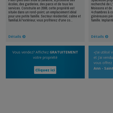
écoles, des garderies, des parcs et de tous les
recherché de L'
services. Construite en 2006, cette propriété est
Moissons et de l
située dans un rond-point, un emplacement idéal
4 chambres à co
pour une petite famille. Secteur résidentiel, calme et
généreuses piè
familial.À l'extérieur, vous profiterez d'une co...
famille. Implanté
Détails
Détails
Vous vendez? Affichez
GRATUITEMENT
«J’ai utilisé
votre propriété
et j‘ai vend
vous offrez 
service rem
Ann - Sain
Cliquez ici
propriété. .
utiliser, et 
site qui acc
d’annonces,
spécialisé e