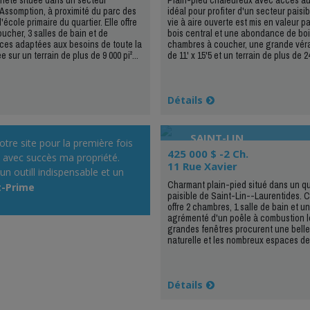
Assomption, à proximité du parc des
idéal pour profiter d'un secteur paisi
'école primaire du quartier. Elle offre
vie à aire ouverte est mis en valeur p
ucher, 3 salles de bain et de
bois central et une abondance de boi
ces adaptées aux besoins de toute la
chambres à coucher, une grande vér
e sur un terrain de plus de 9 000 pi²...
de 11' x 15'5 et un terrain de plus de 24
Détails
SAINT-LIN
 votre site pour la première fois
425 000 $ -2 Ch.
u avec succès ma propriété.
11 Rue Xavier
un outill indispensable et un
Charmant plain-pied situé dans un quar
arquable pour vendre sa
t-Prime
paisible de Saint-Lin--Laurentides. C
.. C'est GRATUIT très facile à
offre 2 chambres, 1 salle de bain et u
contrairement à Kiiji qui est un
agrémenté d'un poêle à combustion l
grandes fenêtres procurent une belle
epte tous les types
naturelle et les nombreux espaces de
 votre siteest totalement
n immobilier. »
Détails