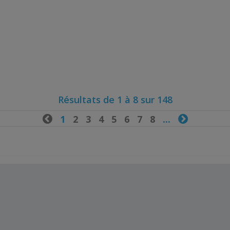
Résultats de 1 à 8 sur 148

1
2
3
4
5
6
7
8
...
