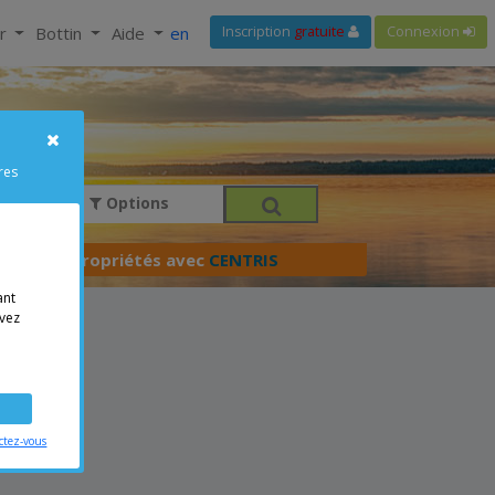
ir
Bottin
Aide
en
Inscription
gratuite
Connexion
res
Options
férer vos propriétés avec
CENTRIS
ant
vez
ctez-vous