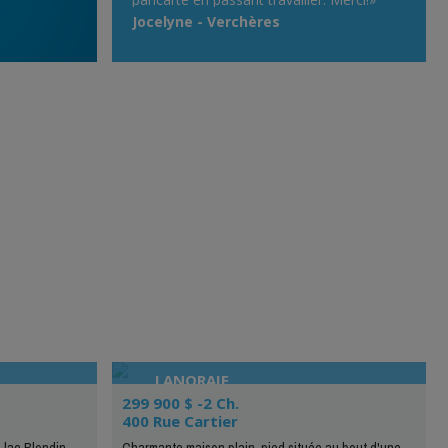
Jocelyne - Verchères
LANORAIE
299 900 $ -2 Ch.
400 Rue Cartier
lac Blondin,
Charmante maison plain-pied située au bout d'une