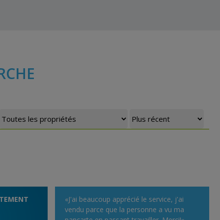
RCHE
ITEMENT
«J'ai beaucoup apprécié le service, j'ai
vendu parce que la personne a vu ma
pancarte en passant travailler. Merci!»