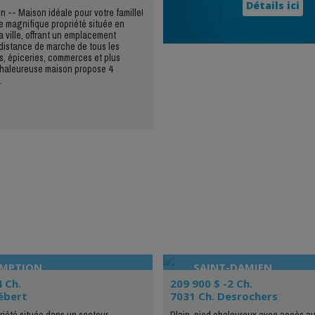
Détails ici
n -- Maison idéale pour votre famille!
 magnifique propriété située en
a ville, offrant un emplacement
distance de marche de tous les
es, épiceries, commerces et plus
chaleureuse maison propose 4
.
OMPTION
SAINT-DAMIEN
4 Ch.
209 900 $ -2 Ch.
ébert
7031 Ch. Desrochers
iété située dans un secteur
Plain-pied chaleureux avec accès au 