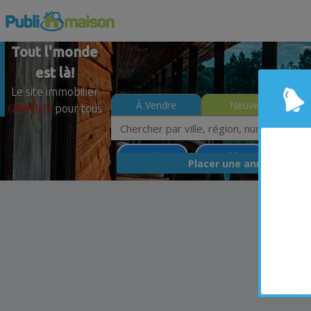
Tout l'monde
est là!
Le site immobilier
À Vendre
Neuves
GRATUIT
pour tous
Le Gardeur
Lanaudière
Moins 
GRA
Placer une annonce