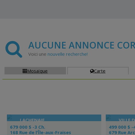
AUCUNE ANNONCE COR
Voici une
nouvelle recherche!
Mosaïque
Carte


LACHENAIE
VILLE 
679 000 $ -3 Ch.
499 000 $ -
168 Rue de l'Île-aux-Fraises
679 Rue Ar