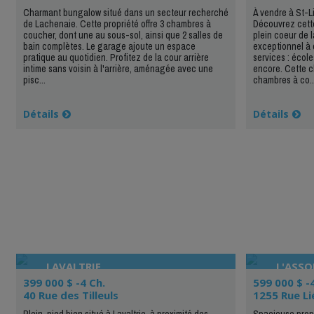
Charmant bungalow situé dans un secteur recherché
À vendre à St-Li
de Lachenaie. Cette propriété offre 3 chambres à
Découvrez cette
coucher, dont une au sous-sol, ainsi que 2 salles de
plein coeur de l
bain complètes. Le garage ajoute un espace
exceptionnel à 
pratique au quotidien. Profitez de la cour arrière
services : écol
intime sans voisin à l'arrière, aménagée avec une
encore. Cette 
pisc...
chambres à co..
Détails
Détails
LAVALTRIE
L'ASS
399 000 $ -4 Ch.
599 000 $ -
40 Rue des Tilleuls
1255 Rue Li
Plein-pied bien situé à Lavaltrie, à proximité des
Spacieuse propr