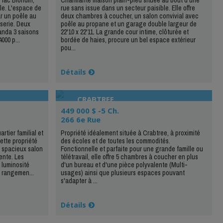
ble. L'espace de
rue sans issue dans un secteur paisible. Elle offre
ar un poêle au
deux chambres à coucher, un salon convivial avec
serie. Deux
poêle au propane et un garage double largeur de
anda 3 saisons
22'10 x 22'11. La grande cour intime, clôturée et
000 p...
bordée de haies, procure un bel espace extérieur
pou...
Détails
CRABTREE
449 000 $ -5 Ch.
266 6e Rue
tier familial et
Propriété idéalement située à Crabtree, à proximité
ette propriété
des écoles et de toutes les commodités.
n spacieux salon
Fonctionnelle et parfaite pour une grande famille ou
ente. Les
télétravail, elle offre 5 chambres à coucher en plus
 luminosité
d'un bureau et d'une pièce polyvalente (Multi-
 rangemen...
usages) ainsi que plusieurs espaces pouvant
s'adapter à ...
Détails