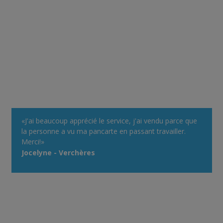
«J'ai beaucoup apprécié le service, j'ai vendu parce que
la personne a vu ma pancarte en passant travailler.
Merci!»
Jocelyne - Verchères