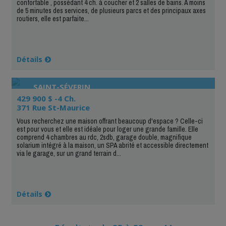
confortable , possédant 4 ch. à coucher et 2 salles de bains. À moins
de 5 minutes des services, de plusieurs parcs et des principaux axes
routiers, elle est parfaite...
Détails
SAINT-SÉVERIN
429 900 $ -4 Ch.
371 Rue St-Maurice
Vous recherchez une maison offrant beaucoup d'espace ? Celle-ci
est pour vous et elle est idéale pour loger une grande famille. Elle
comprend 4 chambres au rdc, 2sdb, garage double, magnifique
solarium intégré à la maison, un SPA abrité et accessible directement
via le garage, sur un grand terrain d...
Détails