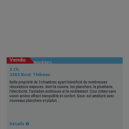
Vendu
TROIS-RIVIÈRES
3 Ch.
3365 Boul. Thibeau
Belle propriété de 3 chambres ayant bénéficié de nombreuses
rénovations majeures, dont la cuisine, les planchers, la plomberie,
l'électricité, l'isolation extérieure et le revêtement. Cour intime sans
voisin arrière offrant tranquillité et confort. Sous-sol amélioré avec
nouveaux planchers et plafon...
Détails