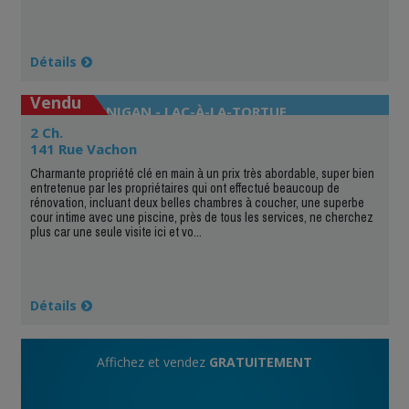
Détails
Vendu
SHAWINIGAN - LAC-À-LA-TORTUE
2 Ch.
141 Rue Vachon
Charmante propriété clé en main à un prix très abordable, super bien
entretenue par les propriétaires qui ont effectué beaucoup de
rénovation, incluant deux belles chambres à coucher, une superbe
cour intime avec une piscine, près de tous les services, ne cherchez
plus car une seule visite ici et vo...
Détails
Affichez et vendez
GRATUITEMENT