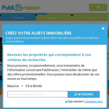
À Vendre
Neuves
À Louer
CRÉEZ VOTRE ALERTE IMMOBILIÈRE
Chambre
Prix
Options
Soyez parmi les premiers à être informés des nouvelles inscriptions
immobilières
Pointe-du-Lac
Mauricie
Moins de 0$
Bungalow
Recevez les propriétés qui correspondent à vos
critères de recherche.
Nous pouvons, occasionnellement, vous transmettre de
l'information concernant Publimaison, l'immobilier de même que
des offres promotionnelles. Vous pouvez vous désabonner de ces
envois en tout temps.
GRATUITE
Placer une annonce
Mauricie
>
0 $ à Illimité
Vous êtes courtier, transférer vos propriétés avec
CENTRIS
Déjà membre?
Connectez-vous