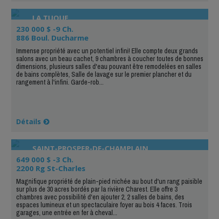
LA TUQUE
230 000 $ -9 Ch.
886 Boul. Ducharme
Immense propriété avec un potentiel infini! Elle compte deux grands
salons avec un beau cachet, 9 chambres à coucher toutes de bonnes
dimensions, plusieurs salles d'eau pouvant être remodelées en salles
de bains complètes, Salle de lavage sur le premier plancher et du
rangement à l'infini. Garde-rob...
Détails
SAINT-PROSPER-DE-CHAMPLAIN
649 000 $ -3 Ch.
2200 Rg St-Charles
Magnifique propriété de plain-pied nichée au bout d'un rang paisible
sur plus de 30 acres bordés par la rivière Charest. Elle offre 3
chambres avec possibilité d'en ajouter 2, 2 salles de bains, des
espaces lumineux et un spectaculaire foyer au bois 4 faces. Trois
garages, une entrée en fer à cheval...