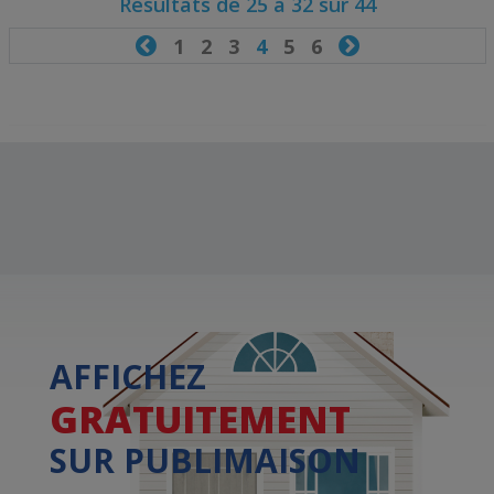
Résultats de 25 à 32 sur 44

1
2
3
4
5
6

AFFICHEZ
GRATUITEMENT
SUR PUBLIMAISON