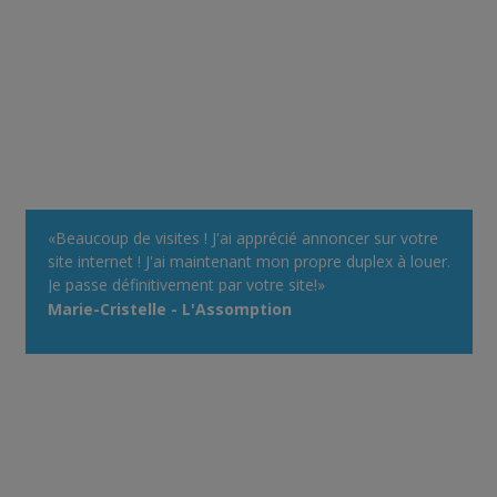
«Beaucoup de visites ! J'ai apprécié annoncer sur votre
site internet ! J'ai maintenant mon propre duplex à louer.
Je passe définitivement par votre site!»
Marie-Cristelle - L'Assomption