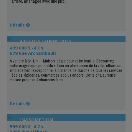
l'arrière, aménagée avec une pisc...
Détails
VILLE DES LAURENTIDES
499 000 $ -4 Ch.
679 Rue Archambault
À vendre à St-Lin -- Maison idéale pour votre famille! Découvrez
cette magnifique propriété située en plein coeur de la ville, offrant un
emplacement exceptionnel à distance de marche de tous les services
: écoles, épiceries, commerces et plus encore. Cette chaleureuse
maison propose 4 chambres à co...
Détails
L'ASSOMPTION
599 000 $ -4 Ch.
1255 Rue Liébert