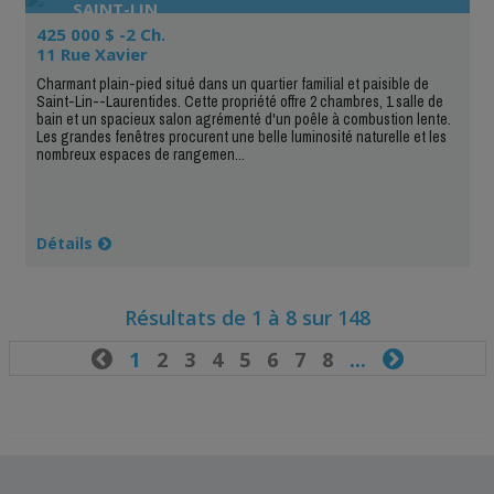
SAINT-LIN
425 000 $ -2 Ch.
11 Rue Xavier
Charmant plain-pied situé dans un quartier familial et paisible de
Saint-Lin--Laurentides. Cette propriété offre 2 chambres, 1 salle de
bain et un spacieux salon agrémenté d'un poêle à combustion lente.
Les grandes fenêtres procurent une belle luminosité naturelle et les
nombreux espaces de rangemen...
Détails
Résultats de 1 à 8 sur 148

1
2
3
4
5
6
7
8
...
