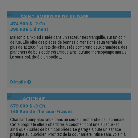
SAINT-AMBROISE-DE-KILDARE
474 900 $ -2 Ch.
390 Rue Clément
Maison plain-pied située dans un secteur très tranquille, sur un coin
de rue. Elle offre des pièces de bonnes dimensions et un terrain de
plus de 16 200pi². Le rez-de-chaussée comprend deux chambres, des
planchers de bois et de céramique ainsi qu'une thermopompe murale.
Le sous-sol, doté d'un poêle ...
Détails
LACHENAIE
679 000 $ -3 Ch.
168 Rue de l'Île-aux-Fraises
Charmant bungalow situé dans un secteur recherché de Lachenaie.
Cette propriété offre 3 chambres à coucher, dont une au sous-sol,
ainsi que 2 salles de bain complètes. Le garage ajoute un espace
pratique au quotidien. Profitez de la cour arrière intime sans voisin à