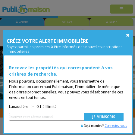
À Vendre
Neuves
À Louer
CRÉEZ VOTRE ALERTE IMMOBILIÈRE
Chambre
Prix
Options
Soyez parmi les premiers à être informés des nouvelles inscriptions
immobilières
Rawdon
Lanaudière
Moins de 0$
Bungalow
Recevez les propriétés qui correspondent à vos
critères de recherche.
Nous pouvons, occasionnellement, vous transmettre de
l'information concernant Publimaison, l'immobilier de même que
des offres promotionnelles. Vous pouvez vous désabonner de ces
envois en tout temps.
GRATUITE
Placer une annonce
Lanaudière
>
0 $ à Illimité
Vous êtes courtier, transférer vos propriétés avec
CENTRIS
Déjà membre?
Connectez-vous