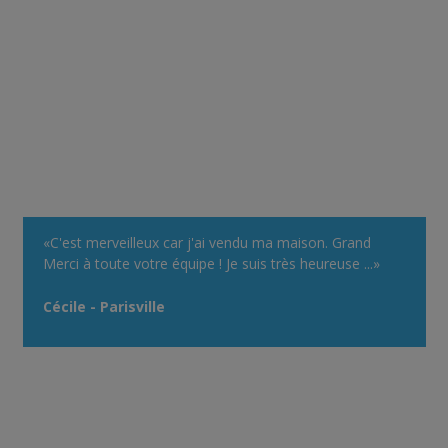
«C'est merveilleux car j'ai vendu ma maison. Grand
Merci à toute votre équipe ! Je suis très heureuse ...»
Cécile - Parisville