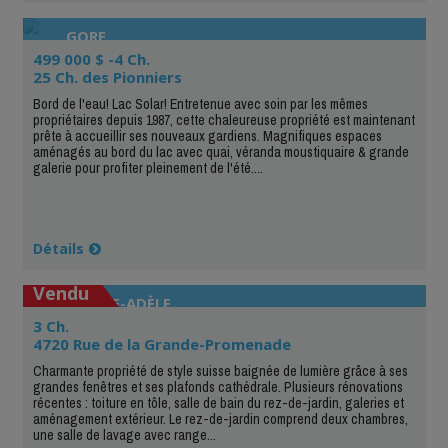
GORE
499 000 $ -4 Ch.
25 Ch. des Pionniers
Bord de l'eau! Lac Solar! Entretenue avec soin par les mêmes
propriétaires depuis 1987, cette chaleureuse propriété est maintenant
prête à accueillir ses nouveaux gardiens. Magnifiques espaces
aménagés au bord du lac avec quai, véranda moustiquaire & grande
galerie pour profiter pleinement de l'été....
Détails
Vendu
SAINTE-ADÈLE
3 Ch.
4720 Rue de la Grande-Promenade
Charmante propriété de style suisse baignée de lumière grâce à ses
grandes fenêtres et ses plafonds cathédrale. Plusieurs rénovations
récentes : toiture en tôle, salle de bain du rez-de-jardin, galeries et
aménagement extérieur. Le rez-de-jardin comprend deux chambres,
une salle de lavage avec range...