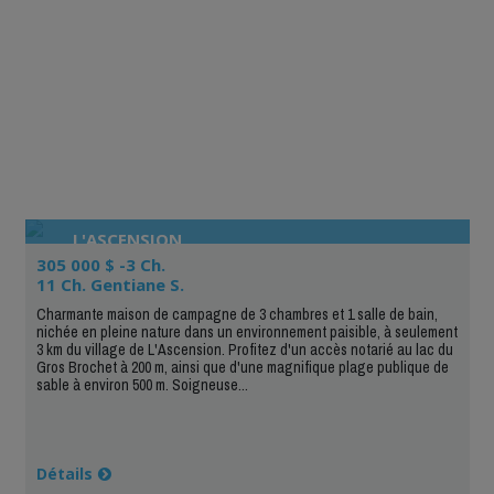
L'ASCENSION
305 000 $ -3 Ch.
11 Ch. Gentiane S.
Charmante maison de campagne de 3 chambres et 1 salle de bain,
nichée en pleine nature dans un environnement paisible, à seulement
3 km du village de L'Ascension. Profitez d'un accès notarié au lac du
Gros Brochet à 200 m, ainsi que d'une magnifique plage publique de
sable à environ 500 m. Soigneuse...
Détails