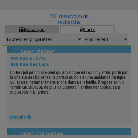
270 résultat(s) de
recherche
Mosaïque
Carte


SAINT-JÉRÔME
599 000 $ -3 Ch.
938 Rue des Lacs
Un très joli petit plain-pied qui enveloppe dès qu'on y entre, porté par
la chaleur des boiseries, le parfum du bois et une ambiance rustique
qui apaise instantanément. Niché dans Bellefeuille, il repose sur un
terrain GRANDIOSE de plus de 568000 pi², entièrement boisé, sans
aucun voisin à l'arrière...
Détails
SAINT-COLOMBAN