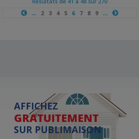
Résultats de 41 à 48 sur 270

...
2
3
4
5
6
7
8
9
...

AFFICHEZ
GRATUITEMENT
SUR PUBLIMAISON