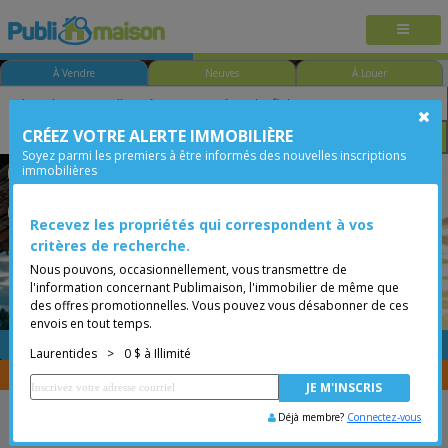
À Vendre
Neuves
À Louer
CRÉEZ VOTRE ALERTE IMMOBILIÈRE
Chambre
Prix
Options
Soyez parmi les premiers à être informés des nouvelles inscriptions
immobilières
Rivière-Rouge (L'Annonciation)
Laurentides
Moins de 0$
Bungalow
Recevez les propriétés qui correspondent à vos
critères de recherche.
Nous pouvons, occasionnellement, vous transmettre de
l'information concernant Publimaison, l'immobilier de même que
des offres promotionnelles. Vous pouvez vous désabonner de ces
envois en tout temps.
GRATUITE
Placer une annonce
Laurentides
>
0 $ à Illimité
Vous êtes courtier, transférer vos propriétés avec
CENTRIS
Déjà membre?
Connectez-vous