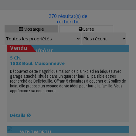
270 résultat(s) de
recherche
Mosaïque
Carte


Vendu
SAINT-JÉRÔME
5 Ch.
1803 Boul. Maisonneuve
Découvrez cette magnifique maison de plain-pied en briques avec
garage attaché, située dans un quartier familial, paisible et très
recherché de Bellefeuille. Offrant 5 chambres à coucher et 2 salles de
bain, elle propose un espace de vie idéal pour toute la famille. Vous
apprécierez sa cour arrière ...
Détails
WENTWORTH