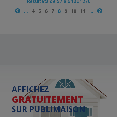
Résultats de 57 à 64 sur 270

...
4
5
6
7
8
9
10
11
...

AFFICHEZ
GRATUITEMENT
SUR PUBLIMAISON