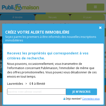
À Vendre
Neuves
À Louer
CRÉEZ VOTRE ALERTE IMMOBILIÈRE
Chambre
Prix
Options
Soyez parmi les premiers à être informés des nouvelles inscriptions
immobilières
Rivière-Rouge (L'Annonciation)
Laurentides
Moins de 0$
Bungalow
Recevez les propriétés qui correspondent à vos
critères de recherche.
Nous pouvons, occasionnellement, vous transmettre de
l'information concernant Publimaison, l'immobilier de même que
des offres promotionnelles. Vous pouvez vous désabonner de ces
envois en tout temps.
GRATUITE
Placer une annonce
Laurentides
>
0 $ à Illimité
Vous êtes courtier, transférer vos propriétés avec
CENTRIS
Déjà membre?
Connectez-vous