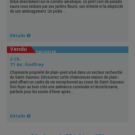
Situé directement sur le corridor aérobique, ce petit coin de paradis
saura vous séduire par ses jardins fleuris, son intimité et la simplicité
de son aménagement. Un poêle ...
Détails
Vendu
SAINT-SAUVEUR
2 Ch.
71 Av. Godfrey
Charmante propriété de plain-pied situé dans un secteur recherché
de Saint-Sauveur. Découvrez cette chaleureuse maison de plain-
pied offrant un cadre de vie exceptionnel au coeur de Saint-Sauveur.
Son foyer au bois crée une ambiance conviviale et réconfortante,
parfaite pour les soirée d'hiver après...
Détails