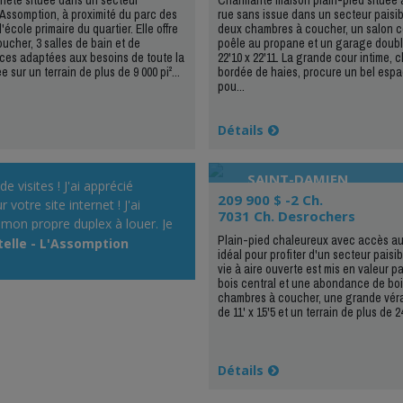
Assomption, à proximité du parc des
rue sans issue dans un secteur paisible
'école primaire du quartier. Elle offre
deux chambres à coucher, un salon c
ucher, 3 salles de bain et de
poêle au propane et un garage doubl
ces adaptées aux besoins de toute la
22'10 x 22'11. La grande cour intime, c
e sur un terrain de plus de 9 000 pi²...
bordée de haies, procure un bel espa
pou...
Détails
SAINT-DAMIEN
 visites ! J'ai apprécié
209 900 $ -2 Ch.
 votre site internet ! J'ai
7031 Ch. Desrochers
mon propre duplex à louer. Je
Plain-pied chaleureux avec accès au 
tivement par votre site!»
telle - L'Assomption
idéal pour profiter d'un secteur paisi
vie à aire ouverte est mis en valeur p
bois central et une abondance de boi
chambres à coucher, une grande vér
de 11' x 15'5 et un terrain de plus de 24
Détails