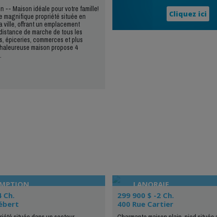
n -- Maison idéale pour votre famille!
Cliquez ici
 magnifique propriété située en
a ville, offrant un emplacement
distance de marche de tous les
es, épiceries, commerces et plus
chaleureuse maison propose 4
.
OMPTION
LANORAIE
4 Ch.
299 900 $ -2 Ch.
ébert
400 Rue Cartier
iété située dans un secteur
Charmante maison plain-pied située 