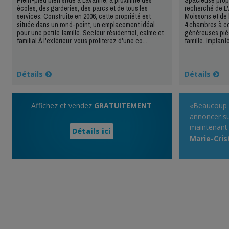
écoles, des garderies, des parcs et de tous les
recherché de L'
services. Construite en 2006, cette propriété est
Moissons et de l
située dans un rond-point, un emplacement idéal
4 chambres à co
pour une petite famille. Secteur résidentiel, calme et
généreuses piè
familial.À l'extérieur, vous profiterez d'une co...
famille. Implanté
Détails
Détails
Affichez et vendez
GRATUITEMENT
«Beaucoup de
annoncer sur
maintenant 
Détails ici
passe défini
Marie-Cris