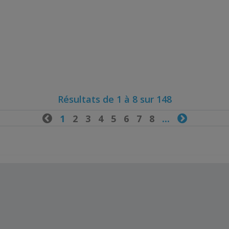
Résultats de 1 à 8 sur 148

1
2
3
4
5
6
7
8
...
