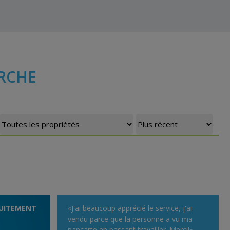
RCHE
UITEMENT
«J'ai beaucoup apprécié le service, j'ai
vendu parce que la personne a vu ma
pancarte en passant travailler. Merci!»