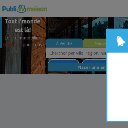
Tout l'monde
est là!
Le site immobilier
À Vendre
Neuves
GRATUIT
pour tous
Saint-Calixte
Lanaudière
Moins
GRA
Placer une annonce