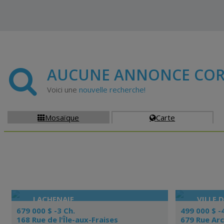
AUCUNE ANNONCE COR
Voici une
nouvelle recherche!
Mosaïque
Carte


LACHENAIE
VILLE 
679 000 $ -3 Ch.
499 000 $ -
168 Rue de l'Île-aux-Fraises
679 Rue Ar