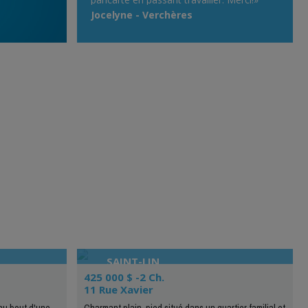
Jocelyne - Verchères
SAINT-LIN
425 000 $ -2 Ch.
11 Rue Xavier
au bout d'une
Charmant plain-pied situé dans un quartier familial et