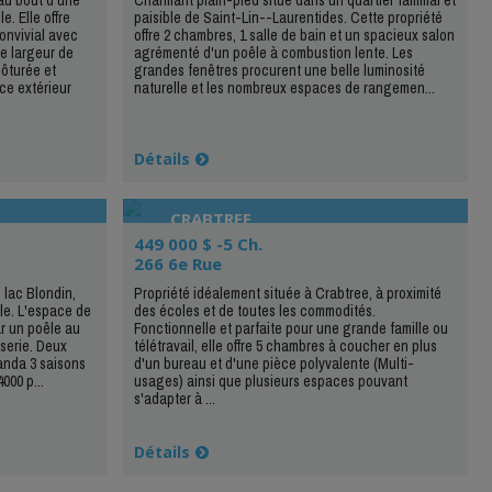
. Elle offre
paisible de Saint-Lin--Laurentides. Cette propriété
onvivial avec
offre 2 chambres, 1 salle de bain et un spacieux salon
e largeur de
agrémenté d'un poêle à combustion lente. Les
lôturée et
grandes fenêtres procurent une belle luminosité
ce extérieur
naturelle et les nombreux espaces de rangemen...
Détails
CRABTREE
449 000 $ -5 Ch.
266 6e Rue
lac Blondin,
Propriété idéalement située à Crabtree, à proximité
ble. L'espace de
des écoles et de toutes les commodités.
ar un poêle au
Fonctionnelle et parfaite pour une grande famille ou
serie. Deux
télétravail, elle offre 5 chambres à coucher en plus
anda 3 saisons
d'un bureau et d'une pièce polyvalente (Multi-
000 p...
usages) ainsi que plusieurs espaces pouvant
s'adapter à ...
Détails