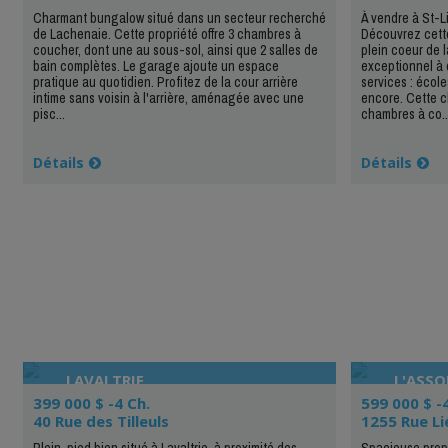
Charmant bungalow situé dans un secteur recherché
À vendre à St-Li
de Lachenaie. Cette propriété offre 3 chambres à
Découvrez cette
coucher, dont une au sous-sol, ainsi que 2 salles de
plein coeur de l
bain complètes. Le garage ajoute un espace
exceptionnel à 
pratique au quotidien. Profitez de la cour arrière
services : écol
intime sans voisin à l'arrière, aménagée avec une
encore. Cette 
pisc...
chambres à co..
Détails
Détails
LAVALTRIE
L'ASS
399 000 $ -4 Ch.
599 000 $ -
40 Rue des Tilleuls
1255 Rue Li
Plein-pied bien situé à Lavaltrie, à proximité des
Spacieuse propr