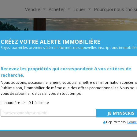
Vendre
Acheter
Louer
Pourquoi nous chois
CRÉEZ VOTRE ALERTE IMMOBILIÈRE
À Louer
Soyez parmi les premiers à être informés des nouvelles inscriptions immobiliè
Chambre
Prix
 de 0$
Recevez les propriétés qui correspondent à vos critères de
Bungalow
TUITE
Vous êtes courtier, trans
recherche.
Nous pouvons, occasionnellement, vous transmettre de l'information concern
Publimaison, l'immobilier de même que des offres promotionnelles. Vous pou
vous désabonner de ces envois en tout temps.
Lanaudière
>
0 $ à Illimité
Déjà membre?
Conne