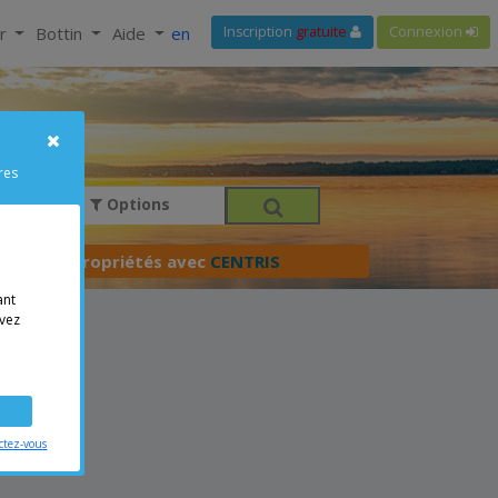
ir
Bottin
Aide
en
Inscription
gratuite
Connexion
res
Options
férer vos propriétés avec
CENTRIS
ant
vez
ctez-vous