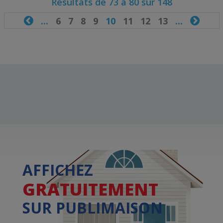
Résultats de 73 à 80 sur 148

...
6
7
8
9
10
11
12
13
...

AFFICHEZ
GRATUITEMENT
SUR PUBLIMAISON