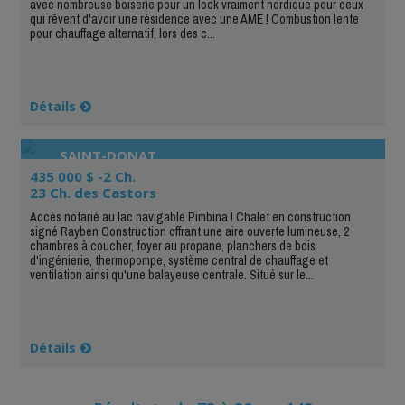
avec nombreuse boiserie pour un look vraiment nordique pour ceux
qui rêvent d'avoir une résidence avec une AME ! Combustion lente
pour chauffage alternatif, lors des c...
Détails
SAINT-DONAT
435 000 $ -2 Ch.
23 Ch. des Castors
Accès notarié au lac navigable Pimbina ! Chalet en construction
signé Rayben Construction offrant une aire ouverte lumineuse, 2
chambres à coucher, foyer au propane, planchers de bois
d'ingénierie, thermopompe, système central de chauffage et
ventilation ainsi qu'une balayeuse centrale. Situé sur le...
Détails