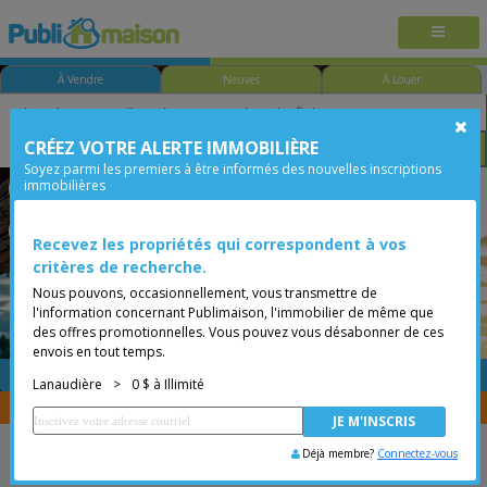
À Vendre
Neuves
À Louer
CRÉEZ VOTRE ALERTE IMMOBILIÈRE
Chambre
Prix
Options
Soyez parmi les premiers à être informés des nouvelles inscriptions
immobilières
Saint-Donat
Saint-Donat
Lanaudière
Moins de 0$
Bungalow
Recevez les propriétés qui correspondent à vos
critères de recherche.
Nous pouvons, occasionnellement, vous transmettre de
l'information concernant Publimaison, l'immobilier de même que
des offres promotionnelles. Vous pouvez vous désabonner de ces
envois en tout temps.
GRATUITE
Placer une annonce
Lanaudière
>
0 $ à Illimité
Vous êtes courtier, transférer vos propriétés avec
CENTRIS
Déjà membre?
Connectez-vous