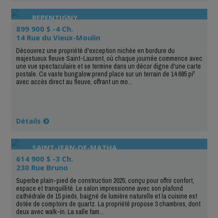
REPENTIGNY
899 900 $ -4 Ch.
14 Rue du Vieux-Moulin
Découvrez une propriété d'exception nichée en bordure du
majestueux fleuve Saint-Laurent, où chaque journée commence avec
une vue spectaculaire et se termine dans un décor digne d'une carte
postale. Ce vaste bungalow prend place sur un terrain de 14 685 pi²
avec accès direct au fleuve, offrant un mo...
Détails
SAINT-JEAN-DE-MATHA
614 900 $ -3 Ch.
230 Rue Bruno
Superbe plain-pied de construction 2025, conçu pour offrir confort,
espace et tranquillité. Le salon impressionne avec son plafond
cathédrale de 15 pieds, baigné de lumière naturelle et la cuisine est
dotée de comptoirs de quartz. La propriété propose 3 chambres, dont
deux avec walk-in. La salle fam...