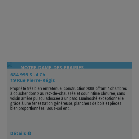
NOTRE-DAME-DES-PRAIRIES
684 999 $ -4 Ch.
19 Rue Pierre-Régis
Propriété très bien entretenue, construction 2006, offrant 4 chambres
à coucher dont 2 au rez-de-chaussée et cour intime clôturée, sans
voisin arrière puisqu'adossée à un parc. Luminosité exceptionnelle
grâce à une fenestration généreuse, planchers de bois et pièces
bien proportionnées. Sous-sol ent...
Détails