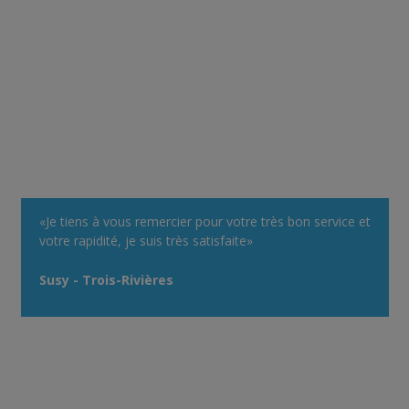
«Je tiens à vous remercier pour votre très bon service et
votre rapidité, je suis très satisfaite»
Susy - Trois-Rivières