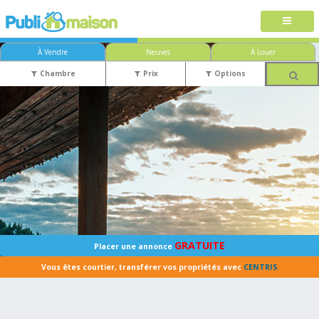
À Vendre
Neuves
À Louer
Chambre
Prix
Options
GRATUITE
Placer une annonce
Vous êtes courtier, transférer vos propriétés avec
CENTRIS