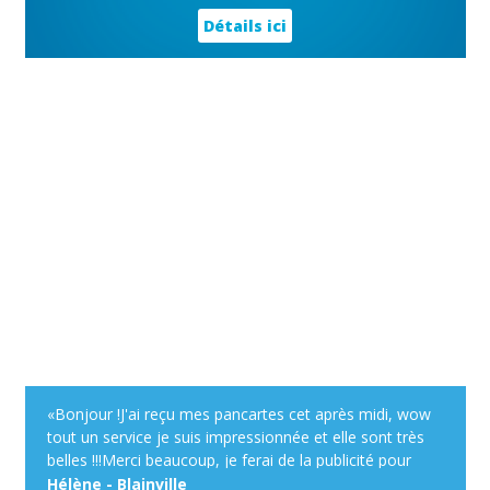
Détails ici
«Bonjour !J'ai reçu mes pancartes cet après midi, wow
tout un service je suis impressionnée et elle sont très
belles !!!Merci beaucoup, je ferai de la publicité pour
votre site devant mon chalet, avec plaisir !Bonne
Hélène - Blainville