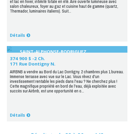
et lac en hiver, intimité totale en été. Aire ouverte lumineuse avec
salon chaleureux, foyer au gaz et cuisine haut de gamme (quartz,
Thermador, luminaires italiens). Suit...
Détails
SAINT-ALPHONSE-RODRIGUEZ
374 900 $ -2 Ch.
171 Rue Dontigny N.
AIRBNB a vendre au Bord du Lac Dontigny. 2 chambres plus 1 bureau.
Immense terrasse avec vue sur le Lac. Vous rêvez d'un
investissement rentable les pieds dans l'eau ? Ne cherchez plus !
Cette magnifique propriété en bord de l'eau, déjà exploitée avec
succès sur Airbnb, est une opportunité en o...
Détails