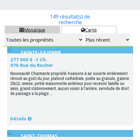
149 résultat(s) de
recherche
Mosaïque
Carte


SAINTE-JULIENNE
277 000 $ -1 Ch.
976 Rue du Rocher
Nouveauté! Charmante propriété 4 saisons à air ouverte entièrement
rénové au goût du jour, plafond cathédrale, poêle au granule, galerie
23x12, remise, petite maisonnette extérieur pour recevoir famille ou
amis, grand stationnement, aucun voisin à l'arrière, servitude de droit
de passage a la plage ...
Détails
SAINT-THOMAS