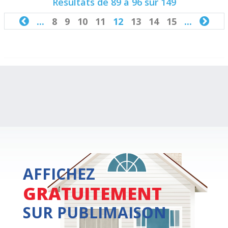
Résultats de 89 à 96 sur 149

...
8
9
10
11
12
13
14
15
...

AFFICHEZ
GRATUITEMENT
SUR PUBLIMAISON