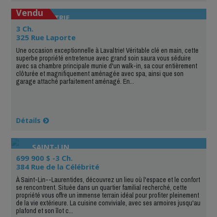
Vendu
LAVALTRIE
3 Ch.
325 Rue Laporte
Une occasion exceptionnelle à Lavaltrie! Véritable clé en main, cette
superbe propriété entretenue avec grand soin saura vous séduire
avec sa chambre principale munie d'un walk-in, sa cour entièrement
clôturée et magnifiquement aménagée avec spa, ainsi que son
garage attaché parfaitement aménagé. En...
Détails
SAINT-LIN
699 900 $ -3 Ch.
384 Rue de la Célébrité
À Saint-Lin--Laurentides, découvrez un lieu où l'espace et le confort
se rencontrent. Située dans un quartier familial recherché, cette
propriété vous offre un immense terrain idéal pour profiter pleinement
de la vie extérieure. La cuisine conviviale, avec ses armoires jusqu'au
plafond et son îlot c...