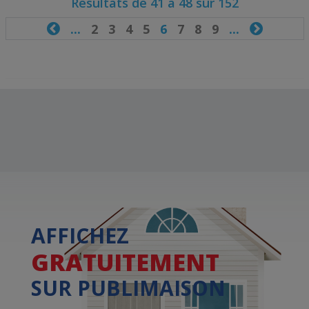
Résultats de 41 à 48 sur 152

...
2
3
4
5
6
7
8
9
...

AFFICHEZ
GRATUITEMENT
SUR PUBLIMAISON