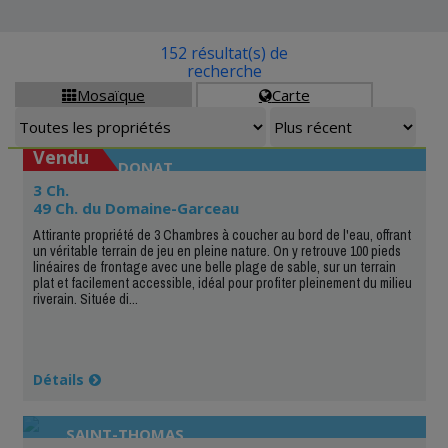
152 résultat(s) de
recherche
Mosaïque
Carte


Vendu
SAINT-DONAT
3 Ch.
49 Ch. du Domaine-Garceau
Attirante propriété de 3 Chambres à coucher au bord de l'eau, offrant
un véritable terrain de jeu en pleine nature. On y retrouve 100 pieds
linéaires de frontage avec une belle plage de sable, sur un terrain
plat et facilement accessible, idéal pour profiter pleinement du milieu
riverain. Située di...
Détails
SAINT-THOMAS