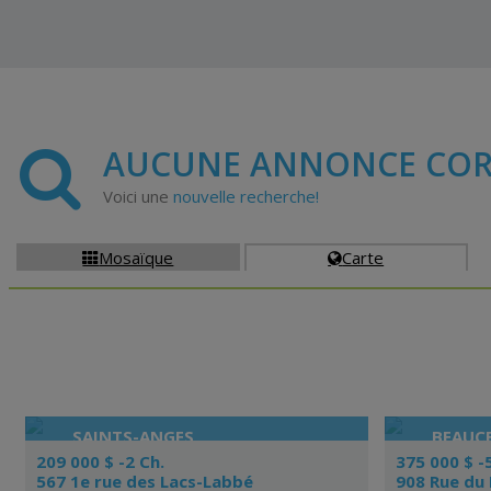
AUCUNE ANNONCE COR
Voici une
nouvelle recherche!
Mosaïque
Carte


SAINTS-ANGES
BEAUCE
209 000 $ -2 Ch.
375 000 $ -
567 1e rue des Lacs-Labbé
908 Rue du