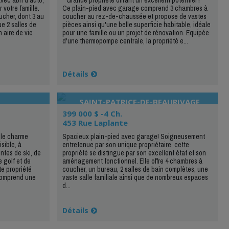
 votre famille.
Ce plain-pied avec garage comprend 3 chambres à
ucher, dont 3 au
coucher au rez-de-chaussée et propose de vastes
e 2 salles de
pièces ainsi qu'une belle superficie habitable, idéale
 aire de vie
pour une famille ou un projet de rénovation. Équipée
d'une thermopompe centrale, la propriété e...
Détails
SAINT-PATRICE-DE-BEAURIVAGE
399 000 $ -4 Ch.
453 Rue Laplante
 le charme
Spacieux plain-pied avec garage! Soigneusement
sible, à
entretenue par son unique propriétaire, cette
ntes de ski, de
propriété se distingue par son excellent état et son
 golf et de
aménagement fonctionnel. Elle offre 4 chambres à
te propriété
coucher, un bureau, 2 salles de bain complètes, une
 comprend une
vaste salle familiale ainsi que de nombreux espaces
d...
Détails