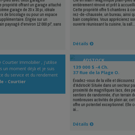
 propriété offrant un garage attaché
entièrement rénové et prêt à accueillir
xième garage de 20 x 30 pi, idéale
Cette propriété offre 5 chambres à co
rs de bricolage ou pour un espace
rez-de-chaussée, un bureau, ainsi qu
upplémentaire. Érigée sur un
bain complètes. Vous apprécierez son
ain paysagé d'environ 12 000 pi², sans
ouverte réunissant la cuisine, la sall...
Détails
ADSTOCK
 Courtier Immobilier , j'utilise
139 000 $ -4 Ch.
uis un moment déjà et je suis
37 Rue de la Plage O.
ite du service et du rendement
Évadez-vous de la ville et découvrez
 Visibilité.»
e - Courtier
d'Adstock! Située dans un secteur pai
proximité de magnifiques lacs, des pe
sentiers de randonnée, d'un terrain de
nombreuses activités de plein air, cet
offre un potentiel exceptionnel. Elle
ai...
Détails