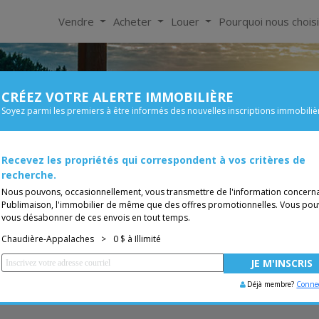
Vendre
Acheter
Louer
Pourquoi nous chois
CRÉEZ VOTRE ALERTE IMMOBILIÈRE
À Louer
Soyez parmi les premiers à être informés des nouvelles inscriptions immobiliè
Chambre
Prix
Appalaches
Recevez les propriétés qui correspondent à vos critères de
Moins de 0$
Bungalow
TUITE
Vous êtes courtier, trans
recherche.
Nous pouvons, occasionnellement, vous transmettre de l'information concern
Publimaison, l'immobilier de même que des offres promotionnelles. Vous pou
vous désabonner de ces envois en tout temps.
Chaudière-Appalaches
>
0 $ à Illimité
Déjà membre?
Conne