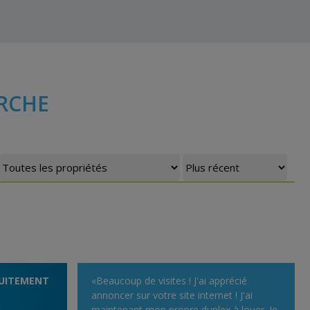
RCHE
UITEMENT
«Beaucoup de visites ! J'ai apprécié
annoncer sur votre site internet ! J'ai
maintenant mon propre duplex à louer. Je