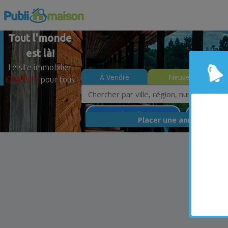
Tout l'monde
est là!
Le site immobilier
À Vendre
Neuves
GRATUIT
pour tous
Saint-Luc-de-Bellechasse
Chaudière-
GRA
Placer une annonce