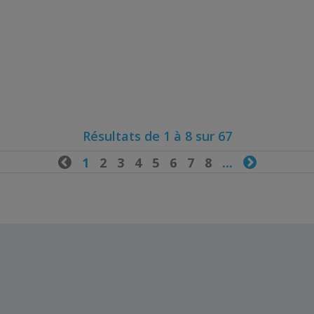
Résultats de 1 à 8 sur 67

1
2
3
4
5
6
7
8
...
