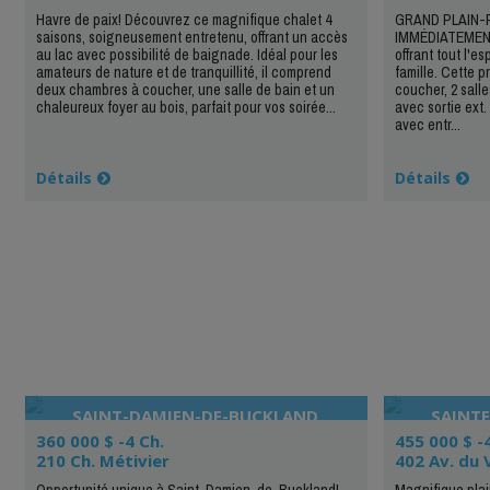
Havre de paix! Découvrez ce magnifique chalet 4
GRAND PLAIN-P
saisons, soigneusement entretenu, offrant un accès
IMMÉDIATEMENT!
au lac avec possibilité de baignade. Idéal pour les
offrant tout l'
amateurs de nature et de tranquillité, il comprend
famille. Cette 
deux chambres à coucher, une salle de bain et un
coucher, 2 salle
chaleureux foyer au bois, parfait pour vos soirée...
avec sortie ext
avec entr...
Détails
Détails
SAINT-DAMIEN-DE-BUCKLAND
SAINTE
360 000 $ -4 Ch.
455 000 $ -
210 Ch. Métivier
402 Av. du 
Opportunité unique à Saint-Damien-de-Buckland!
Magnifique pla