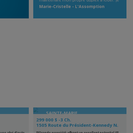
passe définitivement par votre site!»
Marie-Cristelle - L'Assomption
SAINTE-MARIE
299 000 $ -3 Ch.
1505 Route du Président-Kennedy N.
vec abri d'auto,
**Grande propriété offrant un excellent potentiel !**