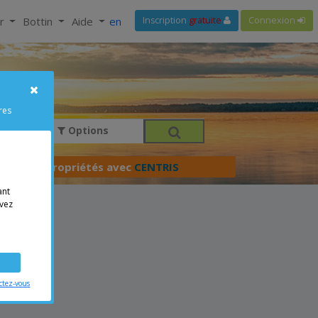
ir
Bottin
Aide
en
Inscription
gratuite
Connexion
res
Options
férer vos propriétés avec
CENTRIS
ant
vez
ctez-vous