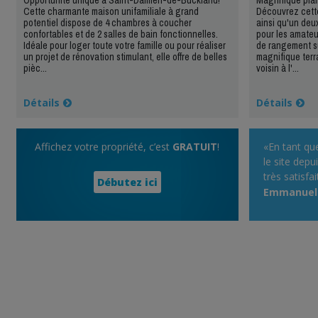
Cette charmante maison unifamiliale à grand
Découvrez cette
potentiel dispose de 4 chambres à coucher
ainsi qu'un deu
confortables et de 2 salles de bain fonctionnelles.
pour les amateu
Idéale pour loger toute votre famille ou pour réaliser
de rangement s
un projet de rénovation stimulant, elle offre de belles
magnifique terr
pièc...
voisin à l'...
Détails
Détails
Affichez votre propriété, c’est
GRATUIT
!
«En tant que
le site dep
très satisfa
Débutez ici
!!! Très belle
Emmanuell