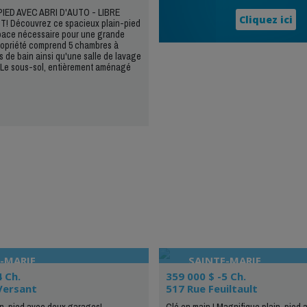
IED AVEC ABRI D'AUTO - LIBRE
Cliquez ici
 Découvrez ce spacieux plain-pied
espace nécessaire pour une grande
propriété comprend 5 chambres à
s de bain ainsi qu'une salle de lavage
. Le sous-sol, entièrement aménagé
-MARIE
SAINTE-MARIE
4 Ch.
359 000 $ -5 Ch.
Versant
517 Rue Feuiltault
in-pied avec deux garages!
Clé en main ! Magnifique plain-pied a