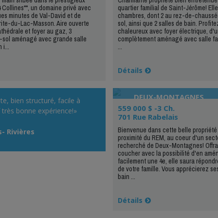
 Collines**, un domaine privé avec
quartier familial de Saint-Jérôme! Elle 
ques minutes de Val-David et de
chambres, dont 2 au rez-de-chaussée
ite-du-Lac-Masson. Aire ouverte
sol, ainsi que 2 salles de bain. Profit
thédrale et foyer au gaz, 3
chaleureux avec foyer électrique, d'
-sol aménagé avec grande salle
complètement aménagé avec salle fam
 i...
...
Détails
DEUX-MONTAGNES
te, bien structuré, facile à
559 000 $ -3 Ch.
ef très bonne expérience!»
701 Rue Rabelais
Bienvenue dans cette belle propriété 
s- Rivières
proximité du REM, au coeur d'un secte
recherché de Deux-Montagnes! Offra
coucher avec la possibilité d'en amé
facilement une 4e, elle saura répond
de votre famille. Vous apprécierez se
bain ...
Détails