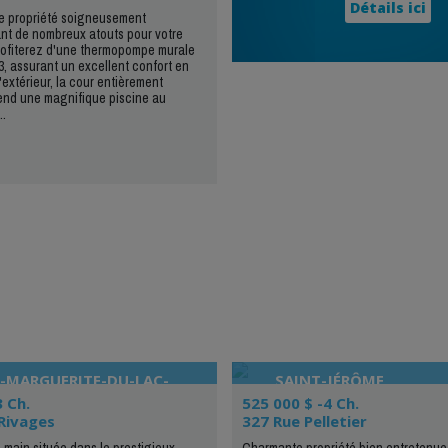
Détails ici
e propriété soigneusement
ant de nombreux atouts pour votre
rofiterez d'une thermopompe murale
3, assurant un excellent confort en
l'extérieur, la cour entièrement
end une magnifique piscine au
..
-MARGUERITE-DU-LAC-
SAINT-JÉRÔME
ON
3 Ch.
525 000 $ -4 Ch.
Rivages
327 Rue Pelletier
n main située dans le prestigieux
Charmante propriété bien entretenue