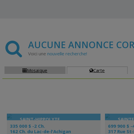
AUCUNE ANNONCE COR
Voici une
nouvelle recherche!
Mosaïque
Carte


SAINT-HIPPOLYTE
SAINTE
335 000 $ -2 Ch.
699 900 $ -
162 Ch. du Lac-de-l'Achigan
317 Rue St