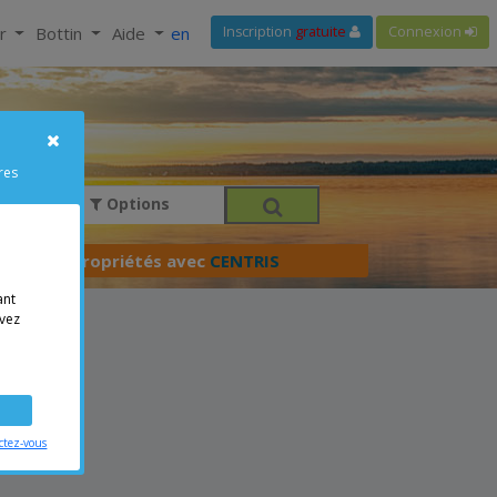
ir
Bottin
Aide
en
Inscription
gratuite
Connexion
res
Options
férer vos propriétés avec
CENTRIS
ant
vez
ctez-vous