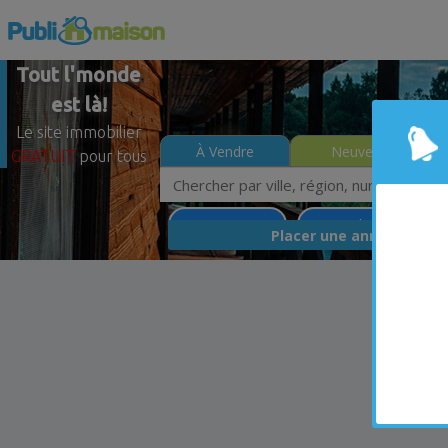
Tout l'monde
est là!
Le site immobilier
À Vendre
Neuves
GRATUIT
pour tous
Saint-Sauveur
Laurentides
Moin
GRA
Placer une annonce