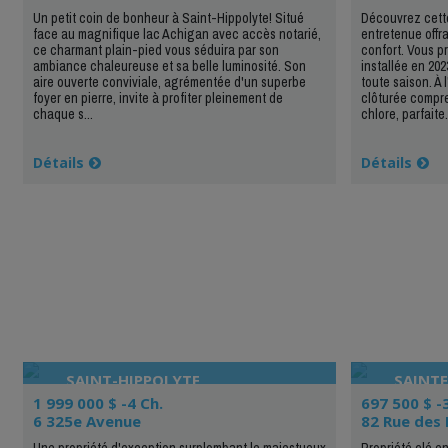
Un petit coin de bonheur à Saint-Hippolyte! Situé
Découvrez cett
face au magnifique lac Achigan avec accès notarié,
entretenue offr
ce charmant plain-pied vous séduira par son
confort. Vous p
ambiance chaleureuse et sa belle luminosité. Son
installée en 202
aire ouverte conviviale, agrémentée d'un superbe
toute saison. À 
foyer en pierre, invite à profiter pleinement de
clôturée compr
chaque s...
chlore, parfaite.
Détails
Détails
SAINT-HIPPOLYTE
SAINTE
MASS
1 999 000 $ -4 Ch.
697 500 $ -
6 325e Avenue
82 Rue des 
Une propriété d'exception surplombant le majestueux
Propriété clé e