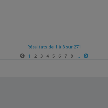
Résultats de 1 à 8 sur 271

1
2
3
4
5
6
7
8
...
