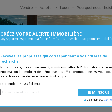
Vendre
Acheter
Louer
Pourquoi nous chois
CRÉEZ VOTRE ALERTE IMMOBILIÈRE
À Louer
Soyez parmi les premiers à être informés des nouvelles inscriptions immobiliè
Chambre
Prix
s de 0$
Recevez les propriétés qui correspondent à vos critères de
Bungalow
TUITE
Vous êtes courtier, trans
recherche.
Nous pouvons, occasionnellement, vous transmettre de l'information concern
Publimaison, l'immobilier de même que des offres promotionnelles. Vous pou
vous désabonner de ces envois en tout temps.
Laurentides
>
0 $ à Illimité
Déjà membre?
Conne