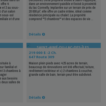
offre 4
dans un environnement paisible et boisé à proximité
 et 2 au sous-
du lac Connelly. Implantée sur un terrain de près de
ez d'un salon
20 000 pi², elle offre un cadre intime, idéal comme
un sous-sol
résidence principale ou chalet. La propriété
iliale et d'une
comprend **2 chambres** et des espaces de vie ...
Détails
SAINT-AIMÉ-DU-LAC-DES-ÎLES
219 000 $ -2 Ch.
647 Route 309
située à
Maison plein pieds avec 4.25 acres de terrain,
ur familial et
beaucoup de rénovations ont été effectué( toiture,
nt 3 chambres à
revêtement extérieur et +) 2 chambres à coucher,
nager
grande salle de bain, terrain peut être subdivisé.
re aux besoins
s deux salles de
Détails