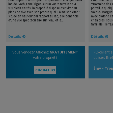
lac de l'Achigan! Érigée sur un vaste terrain de 43
**Domaine des 4
939 pieds carrés, la propriété dispose d'environ 31
portail, à quel
pieds de rive avec son propre quai. La maison étant
Sainte-Marguer
située en hauteur par rapport au lac, elle bénéficie
avec plafond ca
d'une vue spectaculaire sur l'eau et le...
chambres, sous
familiale. Terrain
Détails
Détails
Vous vendez? Affichez
GRATUITEMENT
«Excellent si
votre propriété
utiliser. Br
Émy - Troi
Cliquez ici