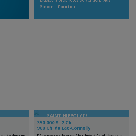
rapidement !»
Simon - Courtier
SAINT-HIPPOLYTE
350 000 $ -2 Ch.
900 Ch. du Lac-Connelly
 située dans un
Découvrez cette propriété située à Saint-Hippolyte,