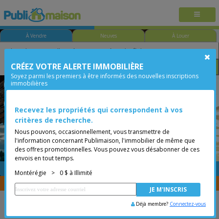
À Vendre
Neuves
À Louer
CRÉEZ VOTRE ALERTE IMMOBILIÈRE
Chambre
Prix
Options
Soyez parmi les premiers à être informés des nouvelles inscriptions
immobilières
Saint-Stanislas-de-Kostka
Montérégie
Moins de 0$
Bungalow
Recevez les propriétés qui correspondent à vos
critères de recherche.
Nous pouvons, occasionnellement, vous transmettre de
l'information concernant Publimaison, l'immobilier de même que
des offres promotionnelles. Vous pouvez vous désabonner de ces
envois en tout temps.
GRATUITE
Placer une annonce
Montérégie
>
0 $ à Illimité
Vous êtes courtier, transférer vos propriétés avec
CENTRIS
Déjà membre?
Connectez-vous