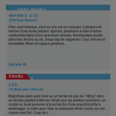
SAINT-AMABLE
469 000 $ -2 Ch.
259 Rue Benoit
Plain-pied lumineux, situé sur une rue en croissant, à distance de
marche d'une école primaire, épicerie, pharmacie et bien d'autres
commodités! Ajout d'une spacieuse véranda, thermopompe murale,
planchers de bois au rdc, beaucoup de rangement. Cour clôturée et
ensoleillée offrant un espace généreux...
Détails
Vendu
MERCIER
2 Ch.
10 Rue des Hêtres
Magnifique plain-pied situé sur un terrain de plus de 7 400 pi², dans
un secteur paisible à Mercier. Idéale pour les premiers acheteurs, un
couple ou toute personne à la recherche d'une propriété prête à
emménager. Le salon avec foyer à combustion lente s'ouvre sur une
cuisine avec îlot. Coup de c...