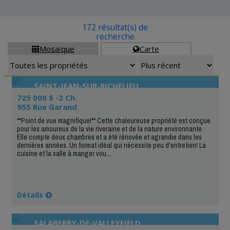
172 résultat(s) de
recherche
Mosaïque
Carte


SAINT-JEAN-SUR-RICHELIEU
725 000 $ -2 Ch.
955 Rue Garand
**Point de vue magnifique!** Cette chaleureuse propriété est conçue
pour les amoureux de la vie riveraine et de la nature environnante.
Elle compte deux chambres et a été rénovée et agrandie dans les
dernières années. Un format idéal qui nécessite peu d'entretien! La
cuisine et la salle à manger vou...
Détails
SALABERRY-DE-VALLEYFIELD