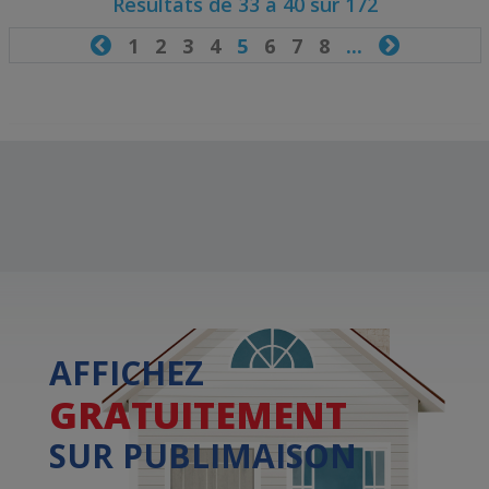
Résultats de 33 à 40 sur 172

1
2
3
4
5
6
7
8
...

AFFICHEZ
GRATUITEMENT
SUR PUBLIMAISON