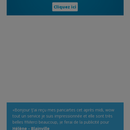
Cliquez ici
«Bonjour !J'ai reçu mes pancartes cet après midi, wow
tout un service je suis impressionnée et elle sont très
belles !!!Merci beaucoup, je ferai de la publicité pour
votre site devant mon chalet, avec plaisir !Bonne
Hélène - Blainville