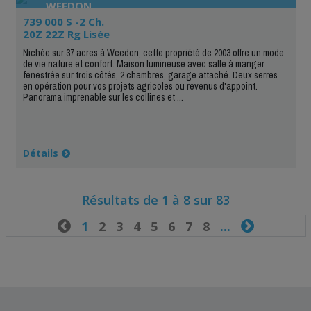
WEEDON
739 000 $ -2 Ch.
20Z 22Z Rg Lisée
Nichée sur 37 acres à Weedon, cette propriété de 2003 offre un mode
de vie nature et confort. Maison lumineuse avec salle à manger
fenestrée sur trois côtés, 2 chambres, garage attaché. Deux serres
en opération pour vos projets agricoles ou revenus d'appoint.
Panorama imprenable sur les collines et ...
Détails
Résultats de 1 à 8 sur 83

1
2
3
4
5
6
7
8
...
