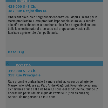
GRANBY
439 000 $ -3 Ch.
387 Rue Desjardins N.
Charmant plain-pied soigneusement entretenu depuis 36 ans par le
même propriétaire. Cette propriété impeccable saura vous séduire.
Elle offre trois chambres à coucher sur le même étage ainsi qu'une
belle luminosité naturelle. Le sous-sol propose une vaste salle
familiale agrémentée d'un poêle au b...
Détails
POTTON
319 000 $ -2 Ch.
358 Rue Principale
Rare propriété unifamiliale à vendre situé au coeur du village de
Mansonville. (Adossé au Parc André-Gagnon). Propriété comprenant
2 chambres et une salle de bain. Le sous-sol est d'une hauteur de 6'
accessible par le rdc ainsi que de l'extérieur. (Non aménager).
Servant de rangement. Le tout cons...