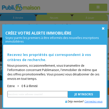
À Vendre
Neuves
À Louer
CRÉEZ VOTRE ALERTE IMMOBILIÈRE
Chambre
Prix
Options
Soyez parmi les premiers à être informés des nouvelles inscriptions
immobilières
Val-des-Sources
Estrie
Moins de 0$
Bungalow
Recevez les propriétés qui correspondent à vos
critères de recherche.
Nous pouvons, occasionnellement, vous transmettre de
l'information concernant Publimaison, l'immobilier de même que
des offres promotionnelles. Vous pouvez vous désabonner de ces
envois en tout temps.
GRATUITE
Placer une annonce
Estrie
>
0 $ à Illimité
Vous êtes courtier, transférer vos propriétés avec
CENTRIS
Déjà membre?
Connectez-vous