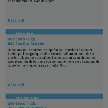
de cèdres matures, avec de superb...
Détails
FARNHAM
499 000 $ -3 Ch.
530 Rue Ste-Marthe
Découvrez cette charmante propriété de 3 chambres à coucher,
bordée par la magnifique rivière Yamaska. Offrant un cadre de vie
paisible, elle propose des pièces lumineuses, un salon chaleureux
avec planchers de bois, une cuisine fonctionnelle avec beaucoup de
rangement ainsi qu'un garage intégré. So...
Détails
SHERBROOKE
399 900 $ -4 Ch.
4035 Rue de la Prairie