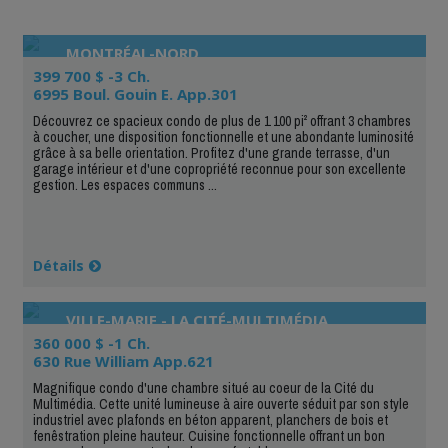
MONTRÉAL-NORD
399 700 $ -3 Ch.
6995 Boul. Gouin E. App.301
Découvrez ce spacieux condo de plus de 1 100 pi² offrant 3 chambres
à coucher, une disposition fonctionnelle et une abondante luminosité
grâce à sa belle orientation. Profitez d'une grande terrasse, d'un
garage intérieur et d'une copropriété reconnue pour son excellente
gestion. Les espaces communs ...
Détails
VILLE-MARIE - LA CITÉ-MULTIMÉDIA
360 000 $ -1 Ch.
630 Rue William App.621
Magnifique condo d'une chambre situé au coeur de la Cité du
Multimédia. Cette unité lumineuse à aire ouverte séduit par son style
industriel avec plafonds en béton apparent, planchers de bois et
fenêstration pleine hauteur. Cuisine fonctionnelle offrant un bon