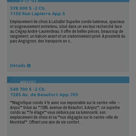
LASALLE
378 000 $ -2 Ch.
1150 Rue Lapierre App.5
Emplacement de choix à LaSalle! Superbe condo lumineux, spacieux
et soigneusement entretenu, situé dans un secteur recherché face
au Cégep André-Laurendeau. Il offre de belles pièces, beaucoup de
rangement, un balcon avant et un stationnement privé. À proximité du
parc Angrignon, des transports en c...
Détails
ANJOU
549 700 $ -2 Ch.
7285 Av. de Beaufort App.705
**Magnifique condo 4 ½ avec vue imprenable sur le centre-ville --
Anjou** Situé au **7285, avenue de Beaufort, à Anjou**, ce superbe
condo au **7e étage** vous séduira par sa luminosité, son
emplacement de choix et sa **vue dégagée sur le centre-ville de
Montréal**. Offrant une aire de vie confort...