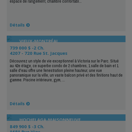
espace de rangement, chambre confortabl...
Détails
VIEUX-MONTRÉAL
739 000 $ -2 Ch.
4207 - 720 Rue St. Jacques
Découvrez un style de vie exceptionnel à Victoria sur le Parc. Situé
au 42e étage, ce superbe condo de 2 chambres, 1 salle de bain et 1
salle d'eau offre une fenestration pleine hauteur, une vue
panoramique sur la ville, un vaste balcon privé et des finitions haut de
gamme. Piscine intérieure, gym, ...
Détails
HOCHELAGA-MAISONNEUVE
849 900 $ -3 Ch.
1681 Rue Viau