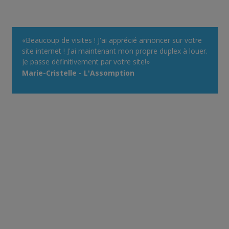
«Beaucoup de visites ! J'ai apprécié annoncer sur votre
site internet ! J'ai maintenant mon propre duplex à louer.
Je passe définitivement par votre site!»
Marie-Cristelle - L'Assomption