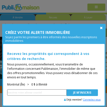
À Vendre
Neuves
À Louer
CRÉEZ VOTRE ALERTE IMMOBILIÈRE
Chambre
Prix
Options
Soyez parmi les premiers à être informés des nouvelles inscriptions
immobilières
Ahuntsic
Montréal (Île)
Moins de 0$
Condo
Recevez les propriétés qui correspondent à vos
critères de recherche.
Nous pouvons, occasionnellement, vous transmettre de
l'information concernant Publimaison, l'immobilier de même que
des offres promotionnelles. Vous pouvez vous désabonner de ces
envois en tout temps.
GRATUITE
Placer une annonce
Montréal (Île)
>
0 $ à Illimité
Vous êtes courtier, transférer vos propriétés avec
CENTRIS
Déjà membre?
Connectez-vous