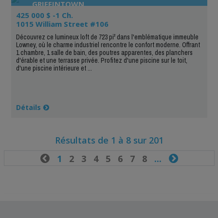
GRIFFINTOWN
425 000 $ -1 Ch.
1015 William Street #106
Découvrez ce lumineux loft de 723 pi² dans l'emblématique immeuble
Lowney, où le charme industriel rencontre le confort moderne. Offrant
1 chambre, 1 salle de bain, des poutres apparentes, des planchers
d'érable et une terrasse privée. Profitez d'une piscine sur le toit,
d'une piscine intérieure et ...
Détails
Résultats de 1 à 8 sur 201

1
2
3
4
5
6
7
8
...
