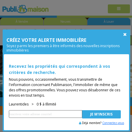
À Vendre
Neuves
À Louer
CRÉEZ VOTRE ALERTE IMMOBILIÈRE
Taille
Prix
Options
Soyez parmi les premiers à être informés des nouvelles inscriptions
immobilières
Deux-Montagnes
Laurentides
Moins de 0$
Recevez les propriétés qui correspondent à vos
critères de recherche.
Nous pouvons, occasionnellement, vous transmettre de
l'information concernant Publimaison, l'immobilier de même que
des offres promotionnelles. Vous pouvez vous désabonner de ces
envois en tout temps.
GRATUITE
Placer une annonce
Laurentides
>
0 $ à Illimité
Vous êtes courtier, transférer vos propriétés avec
CENTRIS
Déjà membre?
Connectez-vous