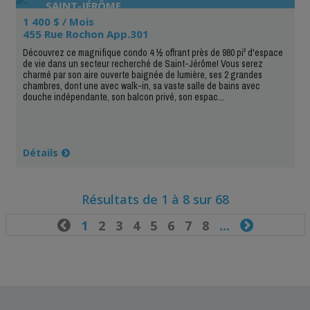
SAINT-JÉRÔME
1 400 $ / Mois
455 Rue Rochon App.301
Découvrez ce magnifique condo 4 ½ offrant près de 980 pi² d'espace
de vie dans un secteur recherché de Saint-Jérôme! Vous serez
charmé par son aire ouverte baignée de lumière, ses 2 grandes
chambres, dont une avec walk-in, sa vaste salle de bains avec
douche indépendante, son balcon privé, son espac...
Détails
Résultats de 1 à 8 sur 68

1
2
3
4
5
6
7
8
...
