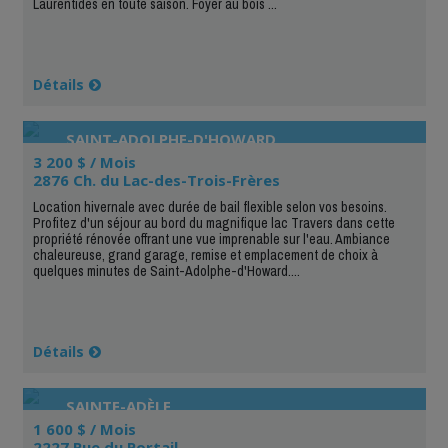
Laurentides en toute saison. Foyer au bois ...
Détails
SAINT-ADOLPHE-D'HOWARD
3 200 $ / Mois
2876 Ch. du Lac-des-Trois-Frères
Location hivernale avec durée de bail flexible selon vos besoins.
Profitez d'un séjour au bord du magnifique lac Travers dans cette
propriété rénovée offrant une vue imprenable sur l'eau. Ambiance
chaleureuse, grand garage, remise et emplacement de choix à
quelques minutes de Saint-Adolphe-d'Howard....
Détails
SAINTE-ADÈLE
1 600 $ / Mois
2227 Rue du Portail