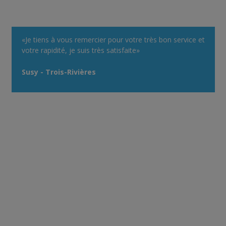
«Je tiens à vous remercier pour votre très bon service et
votre rapidité, je suis très satisfaite»
Susy - Trois-Rivières