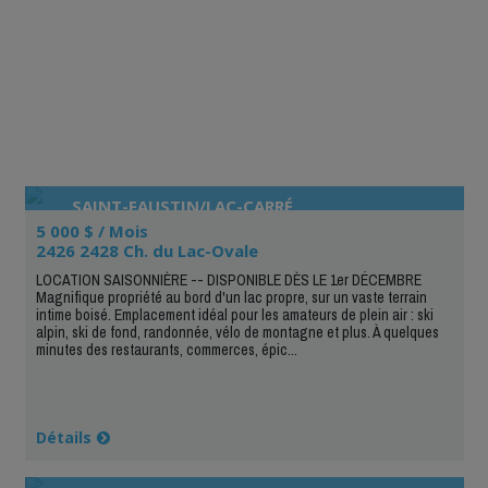
SAINT-FAUSTIN/LAC-CARRÉ
5 000 $ / Mois
2426 2428 Ch. du Lac-Ovale
LOCATION SAISONNIÈRE -- DISPONIBLE DÈS LE 1er DÉCEMBRE
Magnifique propriété au bord d'un lac propre, sur un vaste terrain
intime boisé. Emplacement idéal pour les amateurs de plein air : ski
alpin, ski de fond, randonnée, vélo de montagne et plus. À quelques
minutes des restaurants, commerces, épic...
Détails