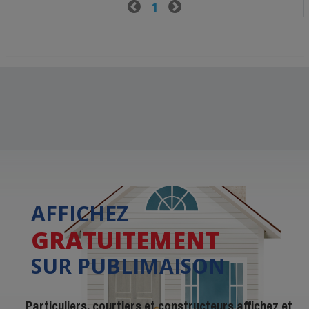

1

AFFICHEZ
GRATUITEMENT
SUR PUBLIMAISON
Particuliers, courtiers et constructeurs affichez et