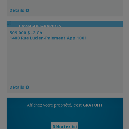
Détails
LAVAL-DES-RAPIDES
509 000 $ -2 Ch.
1400 Rue Lucien-Paiement App.1001
Détails
Affichez votre propriété, c’est
GRATUIT
!
Débutez ici