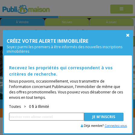
À Vendre
Neuves
À Louer
CRÉEZ VOTRE ALERTE IMMOBILIÈRE
Chambre
Prix
Options
Soyez parmi les premiers à être informés des nouvelles inscriptions
immobilières
Moins de 0$
Recevez les propriétés qui correspondent à vos
critères de recherche.
Nous pouvons, occasionnellement, vous transmettre de
l'information concernant Publimaison, l'immobilier de même que
des offres promotionnelles. Vous pouvez vous désabonner de ces
envois en tout temps.
GRATUITE
Placer une annonce
Toutes
>
0 $ à Illimité
Vous êtes courtier, transférer vos propriétés avec
CENTRIS
Déjà membre?
Connectez-vous