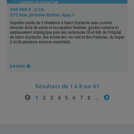
SAINT-EUSTACHE
339 000 $ -2 Ch.
577 Rue Jérôme-Richer App.1
Superbe condo de 2 chambres à Saint-Eustache avec cuisine
rénovée. Acte de vente et occupation flexibles, gestion externe et
emplacement stratégique près des autoroutes 15 et 640, de l'Hôpital
de Saint-Eustache, des écoles Arc-en-ciel et des Patriotes, du Super
C et de plusieurs services essentiels....
Détails
Résultats de 1 à 8 sur 67

1
2
3
4
5
6
7
8
...
