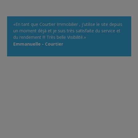
«En tant que Courtier Immobilier , j'utilise le site depuis
un moment déjà et je suis très satisfaite du service et
du rendement !!! Très belle Visibilité.»
Emmanuelle - Courtier