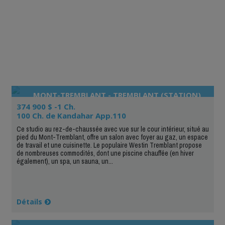
MONT-TREMBLANT - TREMBLANT (STATION)
374 900 $ -1 Ch.
100 Ch. de Kandahar App.110
Ce studio au rez-de-chaussée avec vue sur le cour intérieur, situé au
pied du Mont-Tremblant, offre un salon avec foyer au gaz, un espace
de travail et une cuisinette. Le populaire Westin Tremblant propose
de nombreuses commodités, dont une piscine chauffée (en hiver
également), un spa, un sauna, un...
Détails