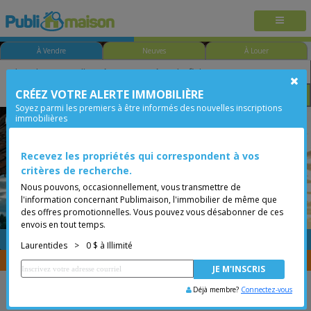
À Vendre
Neuves
À Louer
CRÉEZ VOTRE ALERTE IMMOBILIÈRE
Chambre
Prix
Options
Soyez parmi les premiers à être informés des nouvelles inscriptions
immobilières
Mirabel
Laurentides
Moins de 0$
Condo
Recevez les propriétés qui correspondent à vos
critères de recherche.
Nous pouvons, occasionnellement, vous transmettre de
l'information concernant Publimaison, l'immobilier de même que
des offres promotionnelles. Vous pouvez vous désabonner de ces
envois en tout temps.
GRATUITE
Placer une annonce
Laurentides
>
0 $ à Illimité
Vous êtes courtier, transférer vos propriétés avec
CENTRIS
Déjà membre?
Connectez-vous