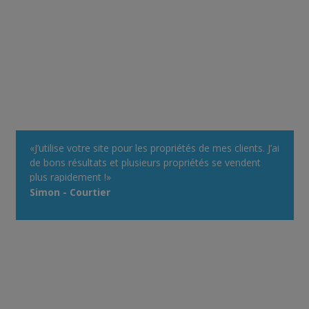
«J’utilise votre site pour les propriétés de mes clients. J’ai
de bons résultats et plusieurs propriétés se vendent
plus rapidement !»
Simon - Courtier