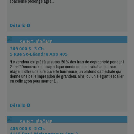
spacieuse prolonge agré...
Détails
SAINT-JÉRÔME
369 000 $ -3 Ch.
5 Rue St-Léandre App.405
*Le vendeur est prêt à assumer 50 % des frais de copropriété pendant
2 ans!* Découvrez ce magnifique condo en coin, situé au dernier
étage. Il offre une aire ouverte lumineuse, un plafond cathédrale qui
donne une belle impression de grandeur, ainsi qu'un élégant escalier
en colimaçon pour monter à...
Détails
SAINT-JÉRÔME
405 000 $ -2 Ch.
1115 Boul. Maisonneuve App.2